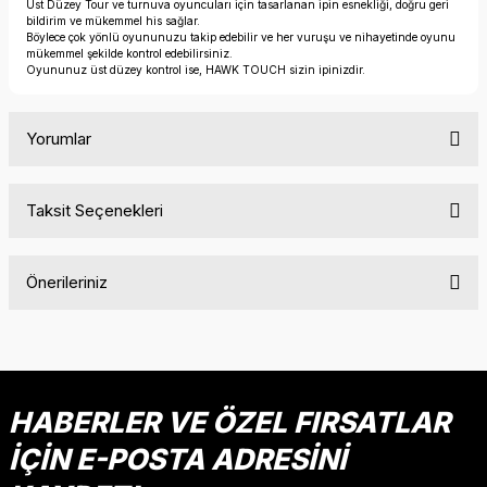
Üst Düzey Tour ve turnuva oyuncuları için tasarlanan ipin esnekliği, doğru geri
bildirim ve mükemmel his sağlar.
Böylece çok yönlü oyununuzu takip edebilir ve her vuruşu ve nihayetinde oyunu
mükemmel şekilde kontrol edebilirsiniz.
Oyununuz üst düzey kontrol ise, HAWK TOUCH sizin ipinizdir.
Yorumlar
Taksit Seçenekleri
Bu ürüne ilk yorumu siz yapın!
Önerileriniz
Yorum Yaz
Bu ürünün fiyat bilgisi, resim, ürün açıklamalarında ve diğer
konularda yetersiz gördüğünüz noktaları öneri formunu
kullanarak tarafımıza iletebilirsiniz.
Görüş ve önerileriniz için teşekkür ederiz.
HABERLER VE ÖZEL FIRSATLAR
İÇİN E-POSTA ADRESİNİ
Ürün resmi kalitesiz, bozuk veya görüntülenemiyor.
Ürün açıklamasında eksik bilgiler bulunuyor.