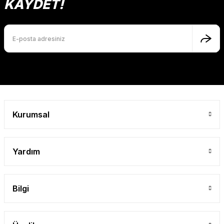
KAYDET!
Ürün bilgilerinde hatalar bulunuyor.
Ürün fiyatı diğer sitelerden daha pahalı.
Bu ürüne benzer farklı alternatifler olmalı.
Gönder
Kurumsal
Yardım
Bilgi