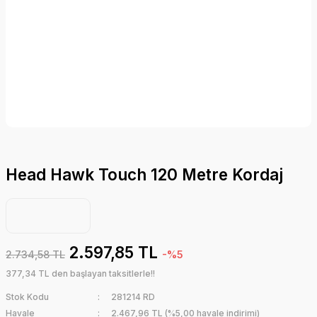
Head Hawk Touch 120 Metre Kordaj
2.597,85 TL
2.734,58 TL
-%5
377,34 TL den başlayan taksitlerle!!
Stok Kodu
281214 RD
Havale
2.467,96 TL (%5,00 havale indirimi)