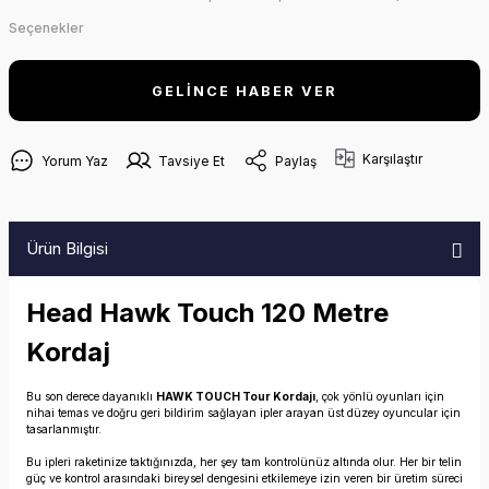
Seçenekler
GELİNCE HABER VER
Karşılaştır
Yorum Yaz
Tavsiye Et
Paylaş
Ürün Bilgisi
Head Hawk Touch 120 Metre
Kordaj
Bu son derece dayanıklı
HAWK TOUCH Tour Kordajı
, çok yönlü oyunları için
nihai temas ve doğru geri bildirim sağlayan ipler arayan üst düzey oyuncular için
tasarlanmıştır.
Bu ipleri raketinize taktığınızda, her şey tam kontrolünüz altında olur. Her bir telin
güç ve kontrol arasındaki bireysel dengesini etkilemeye izin veren bir üretim süreci