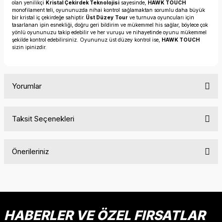
olan yenilikçi
Kristal Çekirdek Teknolojisi
sayesinde,
HAWK TOUCH
monofilament teli, oyununuzda nihai kontrol sağlamaktan sorumlu daha büyük
bir kristal iç çekirdeğe sahiptir.
Üst Düzey
Tour
ve turnuva oyuncuları için
tasarlanan ipin esnekliği, doğru geri bildirim ve mükemmel his sağlar, böylece çok
yönlü oyununuzu takip edebilir ve her vuruşu ve nihayetinde oyunu mükemmel
şekilde kontrol edebilirsiniz. Oyununuz üst düzey kontrol ise,
HAWK TOUCH
sizin ipinizdir.
Yorumlar
Taksit Seçenekleri
Bu ürüne ilk yorumu siz yapın!
Önerileriniz
Yorum Yaz
Bu ürünün fiyat bilgisi, resim, ürün açıklamalarında ve diğer
konularda yetersiz gördüğünüz noktaları öneri formunu
kullanarak tarafımıza iletebilirsiniz.
Görüş ve önerileriniz için teşekkür ederiz.
HABERLER VE ÖZEL FIRSATLAR