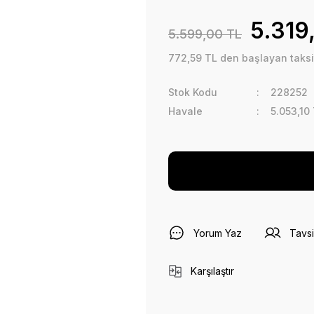
5.319
5.599,00 TL
772,59 TL den başlayan taksit
Stok Kodu
228252
Havale
5.053,10
Yorum Yaz
Tavsi
Karşılaştır