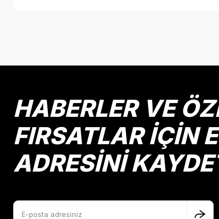
Bu ürünün fiyat bilgisi, resim, ürün açıklamalarında ve diğer k
Görüş ve önerileriniz için teşekkür ederiz.
Ürün resmi kalitesiz, bozuk veya görüntülenemiyor.
Ürün açıklamasında eksik bilgiler bulunuyor.
Ürün bilgilerinde hatalar bulunuyor.
HABERLER VE ÖZ
Ürün fiyatı diğer sitelerden daha pahalı.
Bu ürüne benzer farklı alternatifler olmalı.
FIRSATLAR İÇİN 
ADRESİNİ KAYDE