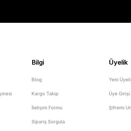
Bilgi
Üyelik
Blog
Yeni Üyel
eşmesi
Kargo Takip
Üye Girişi
İletişim Formu
Şifremi U
Sipariş Sorgula