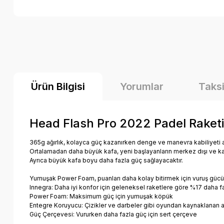
Ürün Bilgisi
Yorumlar
Taksi
Head Flash Pro 2022 Padel Raketi
365g ağırlık, kolayca güç kazanırken denge ve manevra kabiliyeti 
Ortalamadan daha büyük kafa, yeni başlayanların merkez dışı ve kaçı
Ayrıca büyük kafa boyu daha fazla güç sağlayacaktır.
Yumuşak Power Foam, puanları daha kolay bitirmek için vuruş gücünü
Innegra: Daha iyi konfor için geleneksel raketlere göre %17 daha fa
Power Foam: Maksimum güç için yumuşak köpük
Entegre Koruyucu: Çizikler ve darbeler gibi oyundan kaynaklanan 
Güç Çerçevesi: Vururken daha fazla güç için sert çerçeve