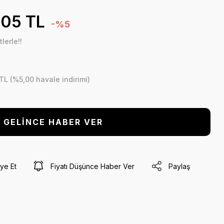
,05 TL
-%5
lerle!!
 TL (%5,00 havale indirimi)
GELİNCE HABER VER
ye Et
Fiyatı Düşünce Haber Ver
Paylaş