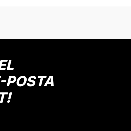
onularda yetersiz gördüğünüz noktaları öneri formunu kullanarak tarafımız
Bu ürüne ilk yorumu siz yapın!
Yorum Yaz
EL
E-POSTA
T!
Gönder