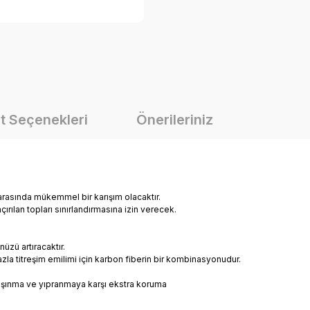
t Seçenekleri
Önerileriniz
arasında mükemmel bir karışım olacaktır.
rılan topları sınırlandırmasına izin verecek.
zü artıracaktır.
zla titreşim emilimi için karbon fiberin bir kombinasyonudur.
aşınma ve yıpranmaya karşı ekstra koruma