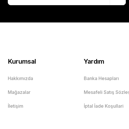
Kurumsal
Yardım
Hakkımızda
Banka Hesapları
Mağazalar
Mesafeli Satış Sözl
İletişim
İptal İade Koşullari