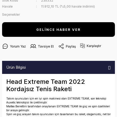
Stok Kodu
235332
Havale
11.912,10 TL (%5,00 havale indirimi)
Seçenekler
GELİNCE HABER VER
Karşılaştır
Yorum Yaz
Tavsiye Et
Paylaş
Ürün Bilgisi
Head Extreme Team 2022
Kordajsız Tenis Raketi
Takım oyuncuları için en iyi spin makinesi olan EXTREME TEAM, son teknoloji
Auxetic teknolojisi ile üretilmiştir.
Matteo Berrettini tarafından onaylanan EXTREME TEAM ile güç ve spin özellikleri
bir araya gelmiştir.
Spin ve güç arayan takım oyuncuları için tasarlanan bu raket, olağanüstü, net bir