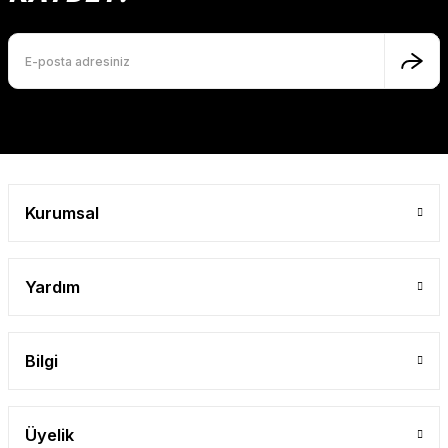
Ürün bilgilerinde hatalar bulunuyor.
Ürün fiyatı diğer sitelerden daha pahalı.
Bu ürüne benzer farklı alternatifler olmalı.
Gönder
Kurumsal
Yardım
Bilgi
Üyelik