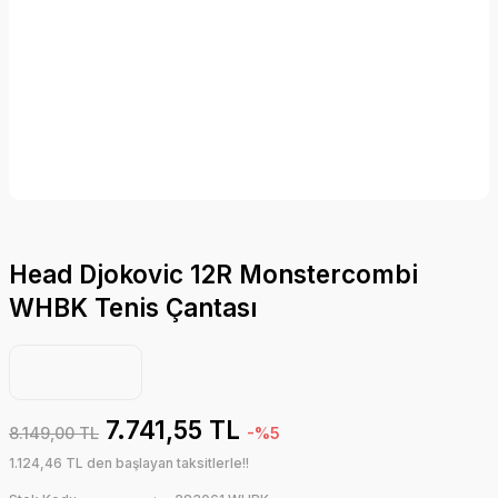
Head Djokovic 12R Monstercombi
WHBK Tenis Çantası
7.741,55 TL
8.149,00 TL
-%5
1.124,46 TL den başlayan taksitlerle!!