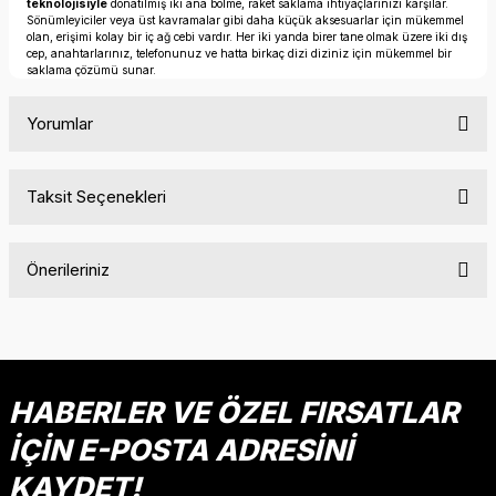
teknolojisiyle
donatılmış iki ana bölme, raket saklama ihtiyaçlarınızı karşılar.
Sönümleyiciler veya üst kavramalar gibi daha küçük aksesuarlar için mükemmel
olan, erişimi kolay bir iç ağ cebi vardır. Her iki yanda birer tane olmak üzere iki dış
cep, anahtarlarınız, telefonunuz ve hatta birkaç dizi diziniz için mükemmel bir
saklama çözümü sunar.
Yorumlar
Taksit Seçenekleri
Bu ürüne ilk yorumu siz yapın!
Önerileriniz
Yorum Yaz
Bu ürünün fiyat bilgisi, resim, ürün açıklamalarında ve diğer
konularda yetersiz gördüğünüz noktaları öneri formunu
kullanarak tarafımıza iletebilirsiniz.
Görüş ve önerileriniz için teşekkür ederiz.
HABERLER VE ÖZEL FIRSATLAR
İÇİN E-POSTA ADRESİNİ
Ürün resmi kalitesiz, bozuk veya görüntülenemiyor.
Ürün açıklamasında eksik bilgiler bulunuyor.
KAYDET!