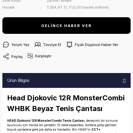
Stok Kodu
283061 WHBK
Havale
7.354,47 TL (%5,00 havale indirimi)
GELİNCE HABER VER
Yorum Yaz
Tavsiye Et
Fiyatı Düşünce Haber Ver
Karşılaştır
Paylaş
Ürün Bilgisi
Head Djokovic 12R MonsterCombi
WHBK Beyaz Tenis Çantası
HEAD Djokovic 12R MonsterCombi Tenis Çantası
, deneyimli bir turnuva
oyuncusu için harika bir çantadır. 12 raket kapasitesi, kortlara gidip gelirken
büyük çantalara göre çok daha az hantaldır. Biri HEAD'in
CCT+