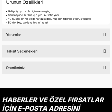
Ürünün Özellikleri
• Gelişmiş oyuncular için ekstra güç
• Sansasyonel bir his için yeni Auxetic yapı
• Yumuşak bir his ve daha fazla dokunuş için fiberglas vuruş yüzeyi
• Büyük boy, baklava biçimli raket
Yorumlar
Taksit Seçenekleri
Bu ürüne ilk yorumu siz yapın!
Önerileriniz
Yorum Yaz
Bu ürünün fiyat bilgisi, resim, ürün açıklamalarında ve diğer
konularda yetersiz gördüğünüz noktaları öneri formunu
kullanarak tarafımıza iletebilirsiniz.
Görüş ve önerileriniz için teşekkür ederiz.
HABERLER VE ÖZEL FIRSATLAR
İÇİN E-POSTA ADRESİNİ
Ürün resmi kalitesiz, bozuk veya görüntülenemiyor.