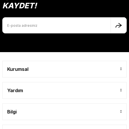
Ürün açıklamasında eksik bilgiler bulunuyor.
KAYDET!
Ürün bilgilerinde hatalar bulunuyor.
Ürün fiyatı diğer sitelerden daha pahalı.
Bu ürüne benzer farklı alternatifler olmalı.
Gönder
Kurumsal
Yardım
Bilgi