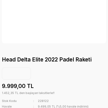
Head Delta Elite 2022 Padel Raketi
9.999,00 TL
1.452,35 TL den başlayan taksitlerle!!
Stok Kodu
228122
Havale
9.499,05 TL (%5,00 havale indirimi)