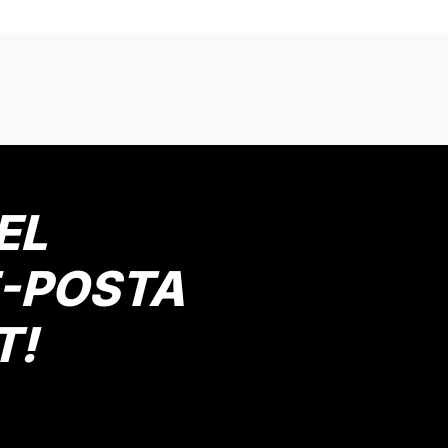
onularda yetersiz gördüğünüz noktaları öneri formunu kullanarak tarafımız
Bu ürüne ilk yorumu siz yapın!
Yorum Yaz
EL
E-POSTA
T!
Gönder