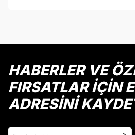
Bu ürünün fiyat bilgisi, resim, ürün açıklamalarında ve diğer k
Görüş ve önerileriniz için teşekkür ederiz.
Ürün resmi kalitesiz, bozuk veya görüntülenemiyor.
Ürün açıklamasında eksik bilgiler bulunuyor.
Ürün bilgilerinde hatalar bulunuyor.
HABERLER VE ÖZ
Ürün fiyatı diğer sitelerden daha pahalı.
Bu ürüne benzer farklı alternatifler olmalı.
FIRSATLAR İÇİN 
ADRESİNİ KAYDE