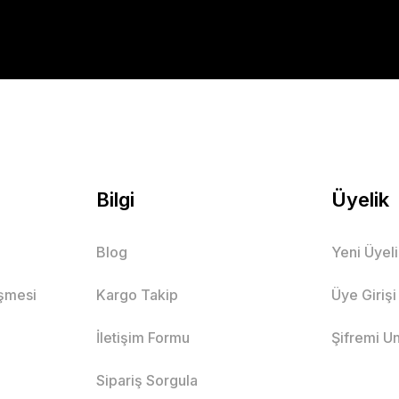
Bilgi
Üyelik
Blog
Yeni Üyel
eşmesi
Kargo Takip
Üye Girişi
İletişim Formu
Şifremi U
Sipariş Sorgula