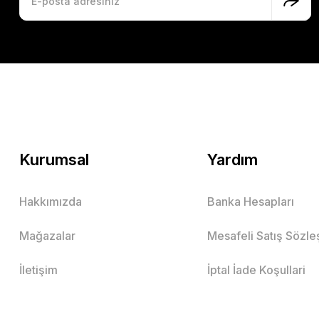
Kurumsal
Yardım
Hakkımızda
Banka Hesapları
Mağazalar
Mesafeli Satış Sözl
İletişim
İptal İade Koşullari