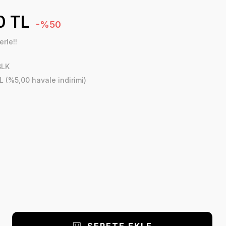
0 TL
-%50
rle!!
BLK
L (%5,00 havale indirimi)