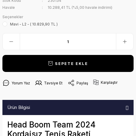
Stok Kodu
230134
Havale
10.288,41 TL (%5,00 havale indirimi)
Seçenekler
Mavi - L2 - ( 10.829,90 TL )
SEPETE EKLE
Karşılaştır
Yorum Yaz
Tavsiye Et
Paylaş
Ürün Bilgisi
Head Boom Team 2024
Kordajsız Tenis Raketi