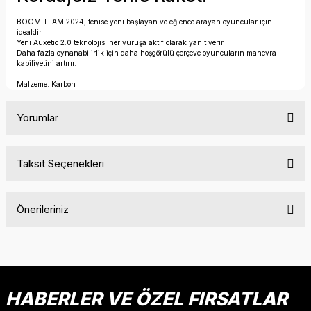
BOOM TEAM 2024, tenise yeni başlayan ve eğlence arayan oyuncular için
idealdir.
Yeni Auxetic 2.0 teknolojisi her vuruşa aktif olarak yanıt verir.
Daha fazla oynanabilirlik için daha hoşgörülü çerçeve oyuncuların manevra
kabiliyetini artırır.
Malzeme: Karbon
Yorumlar
Taksit Seçenekleri
Bu ürüne ilk yorumu siz yapın!
Önerileriniz
Yorum Yaz
Bu ürünün fiyat bilgisi, resim, ürün açıklamalarında ve diğer
konularda yetersiz gördüğünüz noktaları öneri formunu
kullanarak tarafımıza iletebilirsiniz.
Görüş ve önerileriniz için teşekkür ederiz.
HABERLER VE ÖZEL FIRSATLAR