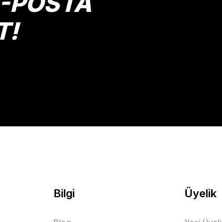
E-POSTA
T!
Gönder
Bilgi
Üyelik