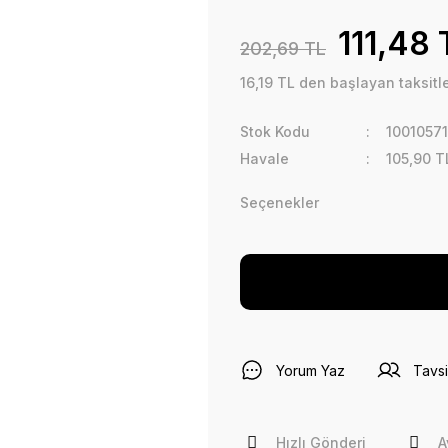
111,48 
202,69 TL
16,19 TL den başlayan taksitle
Stok Kodu
1001057
Havale
105,90 T
Seçenekler
Yorum Yaz
Tavsi
Hızlı Gönderi
A