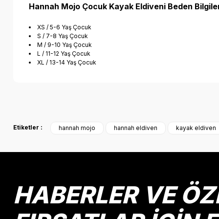
Hannah Mojo Çocuk Kayak Eldiveni Beden Bilgiler
XS / 5-6 Yaş Çocuk
S / 7-8 Yaş Çocuk
M / 9-10 Yaş Çocuk
L / 11-12 Yaş Çocuk
XL / 13-14 Yaş Çocuk
Bu ürünün fiyat bilgisi, resim, ürün açıklamalarında ve diğer k
Görüş ve önerileriniz için teşekkür ederiz.
Etiketler :
hannah mojo
hannah eldiven
kayak eldiven
Ürün resmi kalitesiz, bozuk veya görüntülenemiyor.
Ürün açıklamasında eksik bilgiler bulunuyor.
Ürün bilgilerinde hatalar bulunuyor.
Ürün fiyatı diğer sitelerden daha pahalı.
HABERLER VE ÖZ
Bu ürüne benzer farklı alternatifler olmalı.