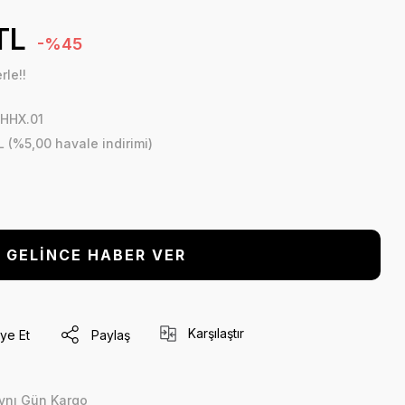
TL
-%45
rle!!
1HHX.01
L (%5,00 havale indirimi)
GELİNCE HABER VER
Karşılaştır
ye Et
Paylaş
ynı Gün Kargo