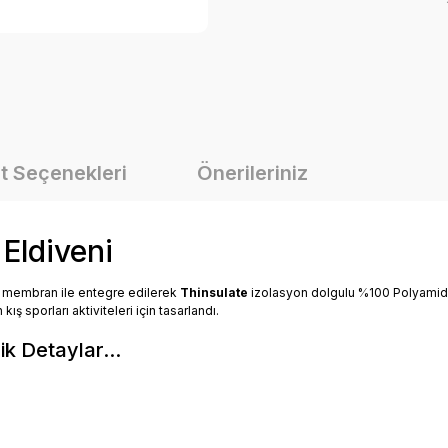
t Seçenekleri
Önerileriniz
Eldiveni
 membran ile entegre edilerek
Thinsulate
izolasyon dolgulu %100 Polyamid k
kış sporları aktiviteleri için tasarlandı.
k Detaylar...