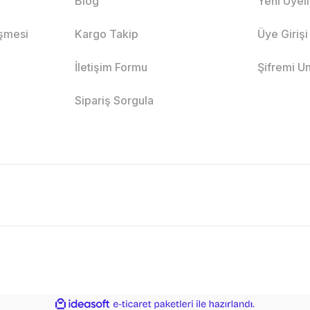
Blog
Yeni Üyel
eşmesi
Kargo Takip
Üye Girişi
İletişim Formu
Şifremi U
Sipariş Sorgula
ile
ideasoft
e-