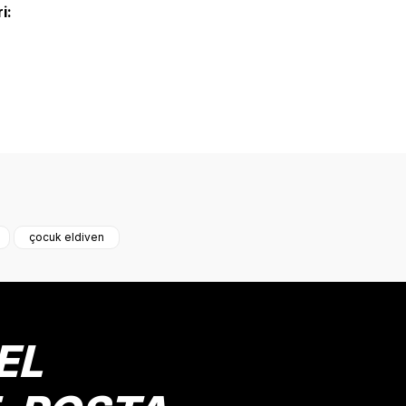
i:
onularda yetersiz gördüğünüz noktaları öneri formunu kullanarak tarafımız
Bu ürüne ilk yorumu siz yapın!
çocuk eldiven
Yorum Yaz
EL