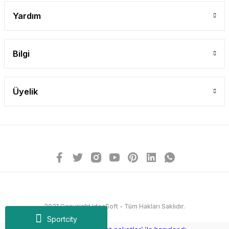
Yardım
Bilgi
Üyelik
2021 Copyright IdeaSoft - Tüm Hakları Saklıdır.
Sportcity
ideasoft
ile