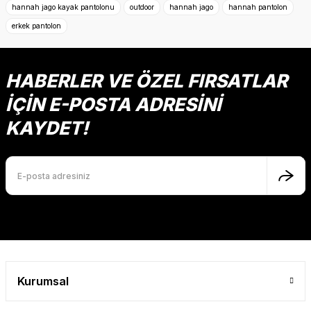
hannah jago kayak pantolonu
outdoor
hannah jago
hannah pantolon
Ürün resmi kalitesiz, bozuk veya görüntülenemiyor.
erkek pantolon
Ürün açıklamasında eksik bilgiler bulunuyor.
Ürün bilgilerinde hatalar bulunuyor.
Ürün fiyatı diğer sitelerden daha pahalı.
HABERLER VE ÖZEL FIRSATLAR
Bu ürüne benzer farklı alternatifler olmalı.
İÇİN E-POSTA ADRESİNİ
KAYDET!
Gönder
Kurumsal