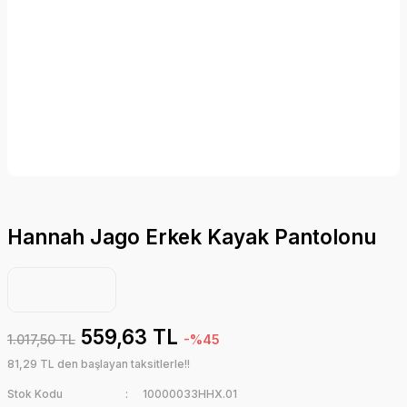
Hannah Jago Erkek Kayak Pantolonu
559,63 TL
1.017,50 TL
-%45
81,29 TL den başlayan taksitlerle!!
Stok Kodu
10000033HHX.01