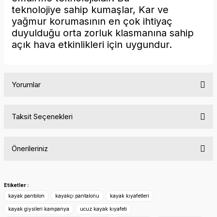
teknolojiye sahip kumaşlar, Kar ve
yağmur korumasının en çok ihtiyaç
duyulduğu orta zorluk klasmanına sahip
açık hava etkinlikleri için uygundur.
Yorumlar
Taksit Seçenekleri
Bu ürüne ilk yorumu siz yapın!
Önerileriniz
Yorum Yaz
Bu ürünün fiyat bilgisi, resim, ürün açıklamalarında ve diğer
konularda yetersiz gördüğünüz noktaları öneri formunu
Etiketler :
kullanarak tarafımıza iletebilirsiniz.
kayak pantolon
kayakçı pantalonu
kayak kıyafetleri
Görüş ve önerileriniz için teşekkür ederiz.
kayak giysileri kampanya
ucuz kayak kıyafeti