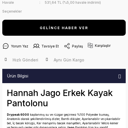
Havale
531,64 TL (%5,00 havale indirimi)
Seçenekler
GELİNCE HABER VER
Karşılaştır
Yorum Yaz
Tavsiye Et
Paylaş
Hızlı Gönderi
Aynı Gün Kargo
Ürün Bilgisi
Hannah Jago Erkek Kayak
Pantolonu
Drypeak 6000
kaplanmış su ve rüzgar geçirmez %100 Polyester kumaş,
Anatomik olarak şekillendirilmiş dizler, Bantlı dikişler, Ayarlanabilir ve çıkarılabilir
bel, İç bacak körüğü, Kar manşonlu bacak manşetleri, Ayarlanabilir Velcro kemer
ve fermuarlı cepler gibi donanımlara sahip
Jago
Pantolon tüm kış sportif