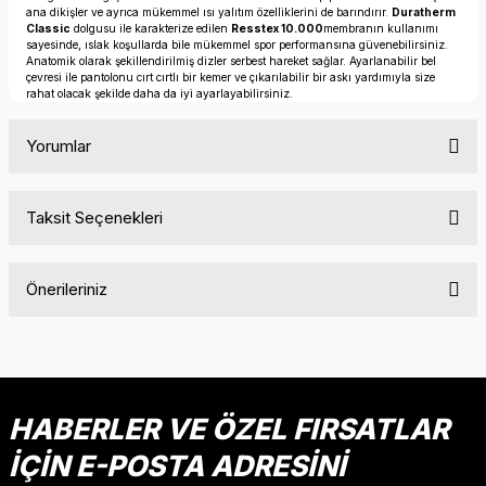
ana dikişler ve ayrıca mükemmel ısı yalıtım özelliklerini de barındırır.
Duratherm
Classic
dolgusu ile karakterize edilen
Resstex 10.000
membranın kullanımı
sayesinde, ıslak koşullarda bile mükemmel spor performansına güvenebilirsiniz.
Anatomik olarak şekillendirilmiş dizler serbest hareket sağlar. Ayarlanabilir bel
çevresi ile pantolonu cırt cırtlı bir kemer ve çıkarılabilir bir askı yardımıyla size
rahat olacak şekilde daha da iyi ayarlayabilirsiniz.
Yorumlar
Taksit Seçenekleri
Bu ürüne ilk yorumu siz yapın!
Önerileriniz
Yorum Yaz
Bu ürünün fiyat bilgisi, resim, ürün açıklamalarında ve diğer
konularda yetersiz gördüğünüz noktaları öneri formunu
kullanarak tarafımıza iletebilirsiniz.
Görüş ve önerileriniz için teşekkür ederiz.
HABERLER VE ÖZEL FIRSATLAR
İÇİN E-POSTA ADRESİNİ
Ürün resmi kalitesiz, bozuk veya görüntülenemiyor.