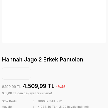
Hannah Jago 2 Erkek Pantolon
4.509,99 TL
8.199,99 TL
-%45
655,08 TL den başlayan taksitlerle!!
Stok Kodu
10005285HHX.01
Havale
4.284,49 TL (%5,00 havale indirimi)