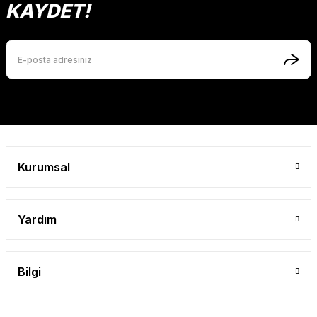
Ürün açıklamasında eksik bilgiler bulunuyor.
KAYDET!
Ürün bilgilerinde hatalar bulunuyor.
Ürün fiyatı diğer sitelerden daha pahalı.
Bu ürüne benzer farklı alternatifler olmalı.
Gönder
Kurumsal
Yardım
Bilgi