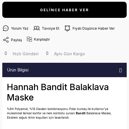
GELİNCE HABER VER
Yorum Yaz
Tavsiye Et
Fiyatı Düşünce Haber Ver
Karşılaştır
Paylaş
Hızlı Gönderi
Aynı Gün Kargo
Ürün Bilgisi
Hannah Bandit Balaklava
Maske
%84 Polyamid, %16 Elastan kombinasyonu Polar kumaş ile kullanıcı'ya
mükemmel termal konfor ve nem kontrolü sunan
Bandit
Balaklava Maske,
Ekstrem soğuk iklim koşulları için tasarlandı.