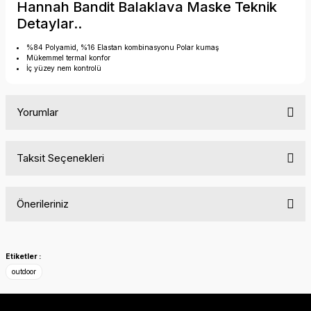
Hannah Bandit Balaklava Maske Teknik
Detaylar..
%84 Polyamid, %16 Elastan kombinasyonu Polar kumaş
Mükemmel termal konfor
İç yüzey nem kontrolü
Yorumlar
Taksit Seçenekleri
Bu ürüne ilk yorumu siz yapın!
Önerileriniz
Yorum Yaz
Bu ürünün fiyat bilgisi, resim, ürün açıklamalarında ve diğer
konularda yetersiz gördüğünüz noktaları öneri formunu
Etiketler :
kullanarak tarafımıza iletebilirsiniz.
outdoor
Görüş ve önerileriniz için teşekkür ederiz.