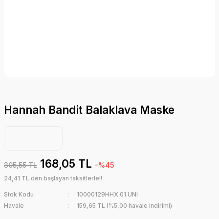
Hannah Bandit Balaklava Maske
168,05 TL
305,55 TL
-%45
24,41 TL den başlayan taksitlerle!!
Stok Kodu
10000129HHX.01.UNI
Havale
159,65 TL (%5,00 havale indirimi)