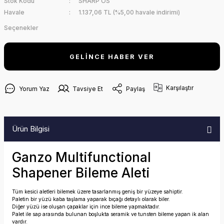
Stok Kodu
SHARP OS
Havale
1.137,06 TL (%5,00 havale indirimi)
Seçenekler
GELİNCE HABER VER
Karşılaştır
Yorum Yaz
Tavsiye Et
Paylaş
Ürün Bilgisi
Ganzo Multifunctional
Shapener Bileme Aleti
Tüm kesici aletleri bilemek üzere tasarlanmış geniş bir yüzeye sahiptir.
Paletin bir yüzü kaba taşlama yaparak bıçağı detaylı olarak biler.
Diğer yüzü ise oluşan çapaklar için ince bileme yapmaktadır.
Palet ile sap arasında bulunan boşlukta seramik ve tunsten bileme yapan ik alan
vardır.