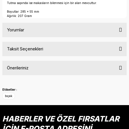
Tutma sapında ise makasların bilenmesi için bir alan mevcuttur.
Boyutlar: 285 x 55 mm
Ağırlık: 207 Gram
Yorumlar
Taksit Seçenekleri
Bu ürüne ilk yorumu siz yapın!
Önerileriniz
Yorum Yaz
Bu ürünün fiyat bilgisi, resim, ürün açıklamalarında ve diğer
konularda yetersiz gördüğünüz noktaları öneri formunu
Etiketler :
kullanarak tarafımıza iletebilirsiniz.
bıçak
Görüş ve önerileriniz için teşekkür ederiz.
Ürün resmi kalitesiz, bozuk veya görüntülenemiyor.
HABERLER VE ÖZEL FIRSATLAR
Ürün açıklamasında eksik bilgiler bulunuyor.
İÇİN E-POSTA ADRESİNİ