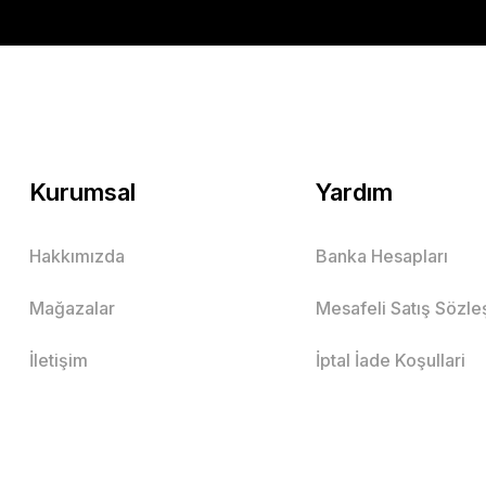
Kurumsal
Yardım
Hakkımızda
Banka Hesapları
Mağazalar
Mesafeli Satış Sözl
İletişim
İptal İade Koşullari