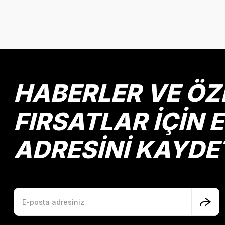
Bu ürünün fiyat bilgisi, resim, ürün açıklamalarında ve diğer k
Görüş ve önerileriniz için teşekkür ederiz.
Ürün resmi kalitesiz, bozuk veya görüntülenemiyor.
Ürün açıklamasında eksik bilgiler bulunuyor.
Ürün bilgilerinde hatalar bulunuyor.
HABERLER VE ÖZ
Ürün fiyatı diğer sitelerden daha pahalı.
Bu ürüne benzer farklı alternatifler olmalı.
FIRSATLAR İÇİN 
ADRESİNİ KAYDE