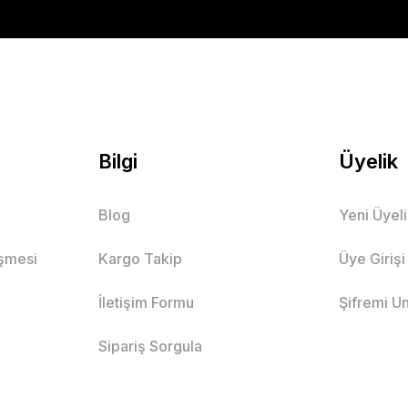
Bilgi
Üyelik
Blog
Yeni Üyel
eşmesi
Kargo Takip
Üye Girişi
İletişim Formu
Şifremi U
Sipariş Sorgula