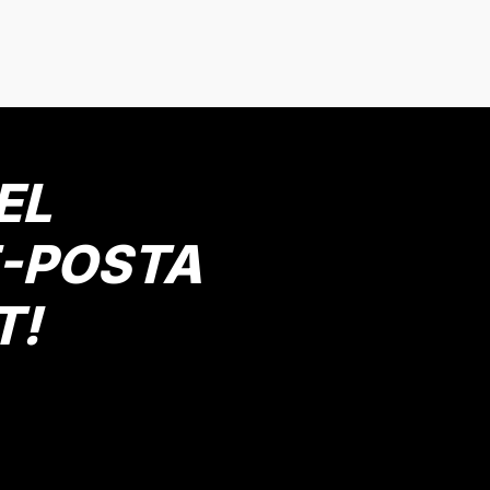
onularda yetersiz gördüğünüz noktaları öneri formunu kullanarak tarafımız
Bu ürüne ilk yorumu siz yapın!
Yorum Yaz
EL
E-POSTA
T!
Gönder