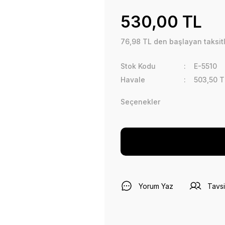
530,00 TL
76,98 TL den başlayan taksitl
Stok Kodu
E-5510
Havale
503,50 T
Seçenekler
Yorum Yaz
Tavsi