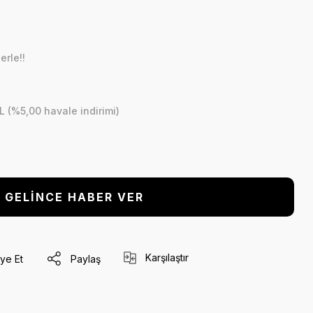
erle!!
L (%5,00 havale indirimi)
GELİNCE HABER VER
Karşılaştır
ye Et
Paylaş