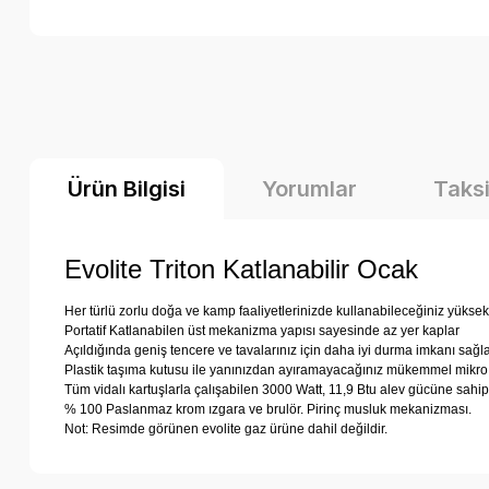
Ürün Bilgisi
Yorumlar
Taksi
Evolite Triton Katlanabilir Ocak
Her türlü zorlu doğa ve kamp faaliyetlerinizde kullanabileceğiniz yüksek k
Portatif Katlanabilen üst mekanizma yapısı sayesinde az yer kaplar
Açıldığında geniş tencere ve tavalarınız için daha iyi durma imkanı sağla
Plastik taşıma kutusu ile yanınızdan ayıramayacağınız mükemmel mikro 
Tüm vidalı kartuşlarla çalışabilen 3000 Watt, 11,9 Btu alev gücüne sahipt
% 100 Paslanmaz krom ızgara ve brulör. Pirinç musluk mekanizması.
Not: Resimde görünen evolite gaz ürüne dahil değildir.