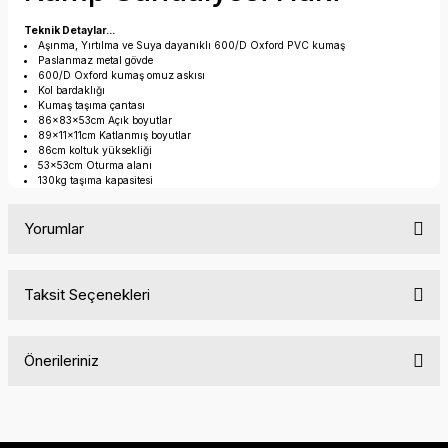
Teknik Detaylar...
Aşınma, Yırtılma ve Suya dayanıklı 600/D Oxford PVC kumaş
Paslanmaz metal gövde
600/D Oxford kumaş omuz askısı
Kol bardaklığı
Kumaş taşıma çantası
86x83x53cm Açık boyutlar
89x11x11cm Katlanmış boyutlar
86cm koltuk yüksekliği
53x53cm Oturma alanı
130kg taşıma kapasitesi
Yorumlar
Taksit Seçenekleri
Bu ürüne ilk yorumu siz yapın!
Önerileriniz
Yorum Yaz
Bu ürünün fiyat bilgisi, resim, ürün açıklamalarında ve diğer
konularda yetersiz gördüğünüz noktaları öneri formunu