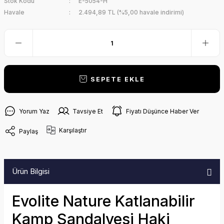
Stok Kodu
E-5054-H
Havale
2.494,89 TL (%5,00 havale indirimi)
SEPETE EKLE
Yorum Yaz
Tavsiye Et
Fiyatı Düşünce Haber Ver
Karşılaştır
Paylaş
Ürün Bilgisi
Evolite Nature Katlanabilir
Kamp Sandalyesi Haki