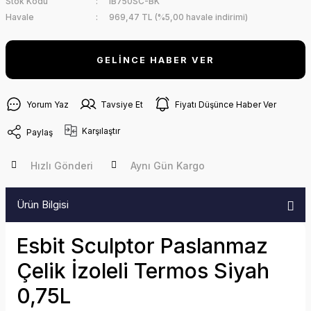
Stok Kodu
IB750SC-BK
Havale
969,47 TL (%5,00 havale indirimi)
GELİNCE HABER VER
Yorum Yaz
Tavsiye Et
Fiyatı Düşünce Haber Ver
Karşılaştır
Paylaş
Hızlı Gönderi
Aynı Gün Kargo
Ürün Bilgisi
Esbit Sculptor Paslanmaz
Çelik İzoleli Termos Siyah
0,75L