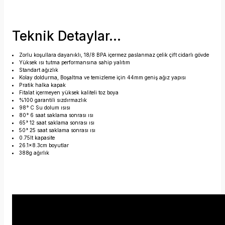
Teknik Detaylar...
Zorlu koşullara dayanıklı, 18/8 BPA içermez paslanmaz çelik çift cidarlı gövde
Yüksek ısı tutma performansına sahip yalıtım
Standart ağızlık
Kolay doldurma, Boşaltma ve temizleme için 44mm geniş ağız yapısı
Pratik halka kapak
Fitalat içermeyen yüksek kaliteli toz boya
%100 garantili sızdırmazlık
98° C Su dolum ısısı
80° 6 saat saklama sonrası ısı
65° 12 saat saklama sonrası ısı
50° 25 saat saklama sonrası ısı
0.75lt kapasite
26.1x8.3cm boyutlar
388g ağırlık