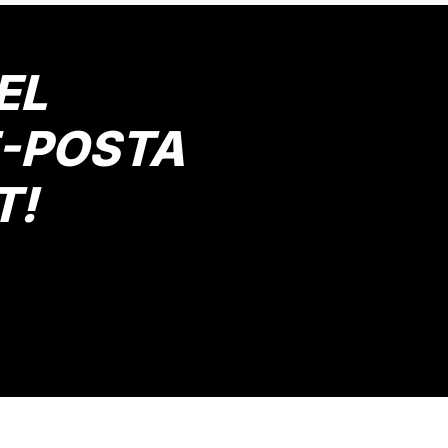
EL
E-POSTA
T!
Gönder