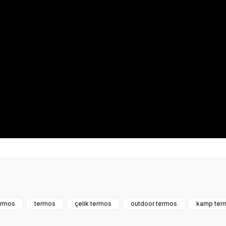
onularda yetersiz gördüğünüz noktaları öneri formunu kullanarak tarafımız
ermos
termos
çelik termos
outdoor termos
kamp ter