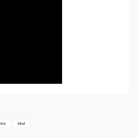
a iletebilirsiniz.
mos
okul