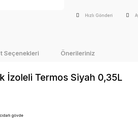
Hızlı Gönderi
A
t Seçenekleri
Önerileriniz
ik İzoleli Termos Siyah 0,35L
 cidarlı gövde