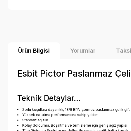
Ürün Bilgisi
Yorumlar
Taksi
Esbit Pictor Paslanmaz Çel
Teknik Detaylar...
Zorlu koşullara dayanıklı, 18/8 BPA içermez paslanmaz çelik çift
Yüksek ısı tutma performansına sahip yalıtım
Standart ağızlık
Kolay doldurma, Boşaltma ve temizleme için geniş ağız yapısı
Tüm Pictor ve Sculptor modelleri ile uyumlu pratik halka kapak