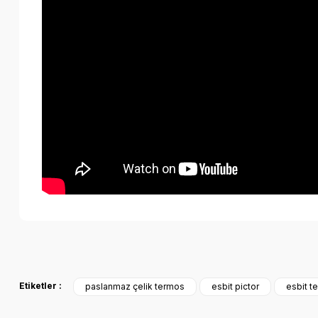
Bu ürünün fiyat bilgisi, resim, ürün açıklamalarında ve diğer k
Görüş ve önerileriniz için teşekkür ederiz.
Etiketler :
paslanmaz çelik termos
esbit pictor
esbit t
çok iyi
Ürün resmi kalitesiz, bozuk veya görüntülenemiyor.