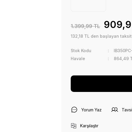
909,9
1.399,99 TL
132,18 TL den başlayan taksitl
Stok Kodu
IB350PC
Havale
864,49 T
Yorum Yaz
Tavsi
Karşılaştır