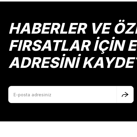
Ürün açıklamasında eksik bilgiler bulunuyor.
yorumlar yetersiz bu kaliteye teşekkürler
Ürün bilgilerinde hatalar bulunuyor.
b... y... | 31/05/2022
Ürün fiyatı diğer sitelerden daha pahalı.
HABERLER VE ÖZ
Bu ürüne benzer farklı alternatifler olmalı.
Yorum Yaz
FIRSATLAR İÇİN 
ADRESİNİ KAYDE