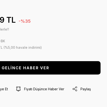
9 TL
-%35
erle!!
-BK
L (%5,00 havale indirimi)
GELİNCE HABER VER
ye Et
Fiyatı Düşünce Haber Ver
Paylaş