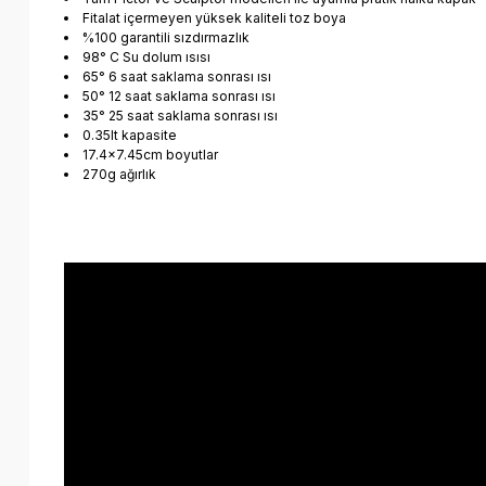
Fitalat içermeyen yüksek kaliteli toz boya
%100 garantili sızdırmazlık
98° C Su dolum ısısı
65° 6 saat saklama sonrası ısı
50° 12 saat saklama sonrası ısı
35° 25 saat saklama sonrası ısı
0.35lt kapasite
17.4x7.45cm boyutlar
270g ağırlık