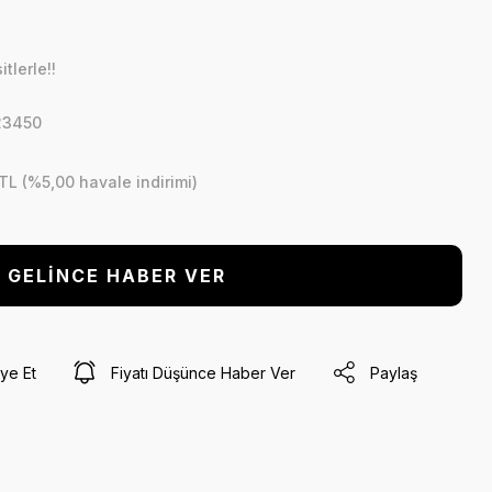
tlerle!!
23450
 TL (%5,00 havale indirimi)
GELİNCE HABER VER
ye Et
Fiyatı Düşünce Haber Ver
Paylaş