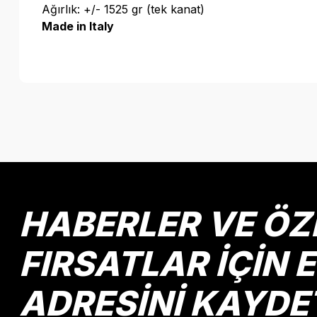
Ağırlık: +/- 1525 gr (tek kanat)
Made in Italy
Bu ürünün fiyat bilgisi, resim, ürün açıklamalarında ve diğer k
Görüş ve önerileriniz için teşekkür ederiz.
Ürün resmi kalitesiz, bozuk veya görüntülenemiyor.
Ürün açıklamasında eksik bilgiler bulunuyor.
Ürün bilgilerinde hatalar bulunuyor.
HABERLER VE ÖZ
Ürün fiyatı diğer sitelerden daha pahalı.
Bu ürüne benzer farklı alternatifler olmalı.
FIRSATLAR İÇİN 
ADRESİNİ KAYDE