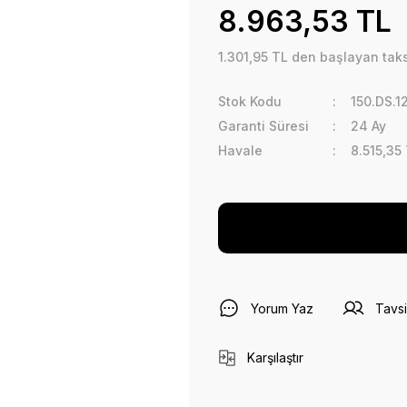
8.963,53 TL
1.301,95 TL den başlayan taksi
Stok Kodu
150.DS.1
Garanti Süresi
24 Ay
Havale
8.515,35
Yorum Yaz
Tavsi
Karşılaştır