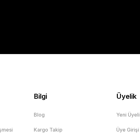
Gönder
Bilgi
Üyelik
Blog
Yeni Üyel
eşmesi
Kargo Takip
Üye Girişi