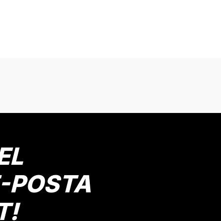
onularda yetersiz gördüğünüz noktaları öneri formunu kullanarak tarafımız
Bu ürüne ilk yorumu siz yapın!
Yorum Yaz
EL
E-POSTA
T!