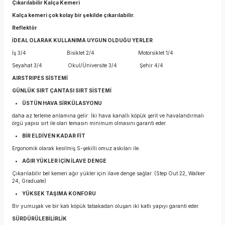
Çıkarılabilir Kalça Kemeri
Kalça kemeri çok kolay bir şekilde çıkarılabilir.
Reflektör
İDEAL OLARAK KULLANIMA UYGUN OLDUĞU YERLER
İş 3/4 Bisiklet 2/4 Motorsiklet 1/4
Seyahat 3/4 Okul/Üniversite 3/4 Şehir 4/4
AIRSTRIPES SİSTEMİ
GÜNLÜK SIRT ÇANTASI SIRT SİSTEMİ
ÜSTÜN HAVA SİRKÜLASYONU
daha az terleme anlamına gelir: İki hava kanallı köpük şerit ve havalandırmalı
örgü yapısı sırt ile olan temasın minimum olmasını garanti eder.
BİR ELDİVEN KADAR FİT
Ergonomik olarak kesilmiş S-şekilli omuz askıları ile.
AĞIR YÜKLER İÇİN İLAVE DENGE
Çıkarılabilir bel kemeri ağır yükler için ilave denge sağlar. (Step Out 22, Walker
24, Graduate)
YÜKSEK TAŞIMA KONFORU
Bir yumuşak ve bir katı köpük tabakadan oluşan iki katlı yapıyı garanti eder.
SÜRDÜRÜLEBİLİRLİK