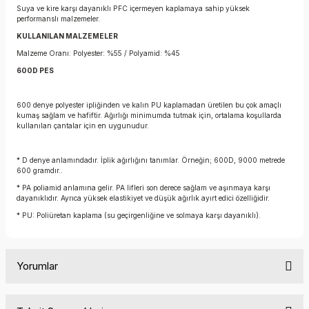
Suya ve kire karşı dayanıklı PFC içermeyen kaplamaya sahip yüksek
performanslı malzemeler.
KULLANILAN MALZEMELER
Malzeme Oranı: Polyester: %55 / Polyamid: %45
600D PES
600 denye polyester ipliğinden ve kalın PU kaplamadan üretilen bu çok amaçlı
kumaş sağlam ve hafiftir. Ağırlığı minimumda tutmak için, ortalama koşullarda
kullanılan çantalar için en uygunudur.
* D denye anlamındadır. İplik ağırlığını tanımlar. Örneğin; 600D, 9000 metrede
600 gramdır..
* PA poliamid anlamına gelir. PA lifleri son derece sağlam ve aşınmaya karşı
dayanıklıdır. Ayrıca yüksek elastikiyet ve düşük ağırlık ayırt edici özelliğidir.
* PU: Poliüretan kaplama (su geçirgenliğine ve solmaya karşı dayanıklı).
Yorumlar