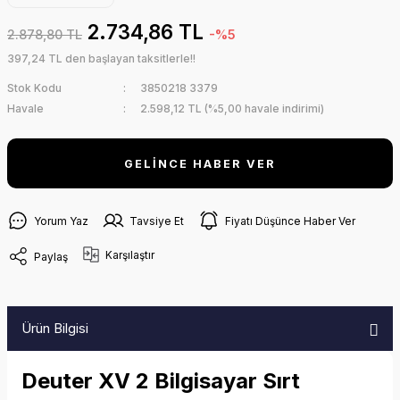
Dalış Feneri
2.734,86 TL
2.878,80 TL
-%5
Zıpkın Lastiği
Dalış Şamandıra
397,24 TL den başlayan taksitlerle!!
Zıpkın Şişi
Stok Kodu
3850218 3379
Su Altı Kamerala
Havale
2.598,12 TL (%5,00 havale indirimi)
Triatlon 
Elbisesi
GELİNCE HABER VER
Yorum Yaz
Tavsiye Et
Fiyatı Düşünce Haber Ver
Karşılaştır
Paylaş
Ürün Bilgisi
Deuter XV 2 Bilgisayar Sırt