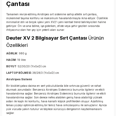
Çantası
Tamamen revize edilmiş Airstripes sırt sistemine sahip atletik sırt çantası,
mükemmel taşıma konforu ve maksimum havalandırmayla ikna ediyor. Özellikle
minimalist stili ve birçok işlevi yeni XV2'i yeni kentsel trend belirleyicileri haline
getiriyor. Ön ve ana bölme, işe giderken, ofiste veya şehir gezileri sırasında
ihtiyacınız olan her şey için yeterli alan sunar.
Deuter XV 2 Bilgisayar Sırt Çantası
Ürünün
Özellikleri
AĞIRLIK:
980 g
HACİM:
19 litre
BOYUT:
52/30/20 (YxGxD) cm
LAPTOP BÖLMESİ:
38/28/3 (YxGxD) cm
Airstripes Sistemi
Bir bisiklet çatası daima en sert yolculuklarda bile sırtınıza güvenli ve rahat
oturmak zorundadır. Benzersiz Airstripes Sistemimiz bununla ilgilenir ve etkili
havalandırma sağlar. Benzersiz Airstripes Sistemimiz bununla ilgilenir ve etkili
havalandırma sağlar. Son derece nefes alabilen geniş hava alabirliği yüksek
astarı ile kaplı iki konturlu, hava kanallı köpük profillerden oluşur. Azaltılmış
temas yüzeyi optimize edilmiş bir temiz hava sirkülasyonu ile sonuçlanır. Ayrıca
yük vücuda yakın tutulur ve böylece sürücüyü dengesinin kaybolmamasını
sağlar.