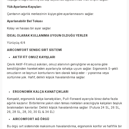
Yük Ayarlama Kayışları
Çantanın ağırlık merkezinin kişiye göre ayarlanmasını sağlar.
Ayarlanabilir Bel Tokası
Kolay ve hassas bir ayar sağlar.
İDEAL OLARAK KULLANIMA UYGUN OLDUĞU YERLER
Yürüyüş 4/4
AIRCOMFORT SENSIC SIRT SİSTEMİ
AKTİF FİT OMUZ KAYIŞLARI
Çevik Aktif-Fit omuz askıları, omuz alanının genişliğine ve açısına göre
kendiliğinden hareket eden ayarlarıyla rahatça uyum sağlar. Ergonomik S-şekli
omuzların ve boynun konturlarını tam olarak takip eder - yıpranma veya
sürtünme yok. Hafif, delikli köpük havalandırma sağlar.
ERGONOMİK KALÇA KANATÇIKLARI
Kompakt, ergonomik kalça kanatçıkları, Pull-Forward ayarıyla biraz daha fazla
ağırlık kazanır. Birbirlerine yakın olan temas noktaları aracılığıyla kalçaları boşluk
bırakmadan kavrarlar. Delikli köpük havalandırma sağlar. (Futura 24 SL, 26 SL,
26, 28 SL, 28, 30, 30 EL & 34 EL)
AIRCOMFORT AĞ ÖRGÜ
Bu örgü sırt sisteminde maksimum havalandırma, ergonomik konfor ve hafiflik bir