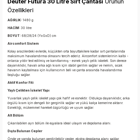
Deuter Futura 30 Litre Sırt Çantası
Ürünün
Özellikleri
AĞIRLIK:
1480 g
HACİM:
30 litre
BOYUT:
68/28/24 (YxGxD) cm
Aircomfort Sistem
Kolay arazilerdeki evlerde, küçükten orta boyuttakilere kadar sırt çantalarında
maksimum havalandırma olmasını tercih ederiz. Aircomfort sistemlerinin kalbi -
onlarca yıldır test edilmiş ve kanıtlanmış - esnek yaylı çelik iskeleti. Son derece
dayanıklıdır, havalı arka ağlı kısım için stabil gerilim sağlar ve nemin, sıcak
havanın kaybolması için kullanıcının beli ve çanta arasında havalandırma
boşluğu sağlar.
Aktif Konfor Fiti
Yaylı Çelikten İskelet Yapı
Yuvarlak yaylı çelik iskelet yapı çok hafif ve esnektir. Oldukça dayanıklıdır, arka
örgülü kısım için dengeli bir gerginlik sağlar ve yükü kalça kemerine aktarır.
Esnekliği, mükemmel hareket özgürlüğü ve uyum sağlar.
Alt Bölüm
Çıkarılabilen ayrı bölüm ile eşyalara ideal ulaşım ve depolama alanı.
Dışta Bulunan Cepler
Önde ve yanda bulunan gerdirilebilir cepler, ekstra depolama alanı sağlar.