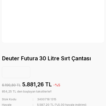
Deuter Futura 30 Litre Sırt Çantası
5.881,26 TL
6.190,80 TL
-%5
854,25 TL den başlayan taksitlerle!!
Stok Kodu
3400718 1315
Havale
5.587,20 TL (%5,00 havale indirimi)