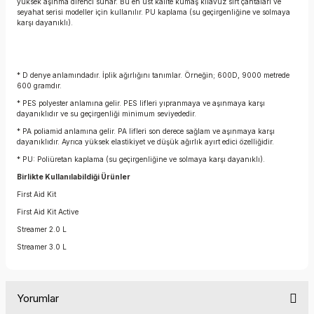
yüksek aşınma direnci sunar. Bu en üst kalite kumaş kılavuz sırt çantaları ve
seyahat serisi modeller için kullanılır. PU kaplama (su geçirgenliğine ve solmaya
karşı dayanıklı).
* D denye anlamındadır. İplik ağırlığını tanımlar. Örneğin; 600D, 9000 metrede
600 gramdır.
* PES polyester anlamına gelir. PES lifleri yıpranmaya ve aşınmaya karşı
dayanıklıdır ve su geçirgenliği minimum seviyededir.
* PA poliamid anlamına gelir. PA lifleri son derece sağlam ve aşınmaya karşı
dayanıklıdır. Ayrıca yüksek elastikiyet ve düşük ağırlık ayırt edici özelliğidir.
* PU: Poliüretan kaplama (su geçirgenliğine ve solmaya karşı dayanıklı).
Birlikte Kullanılabildiği Ürünler
First Aid Kit
First Aid Kit Active
Streamer 2.0 L
Streamer 3.0 L
Yorumlar