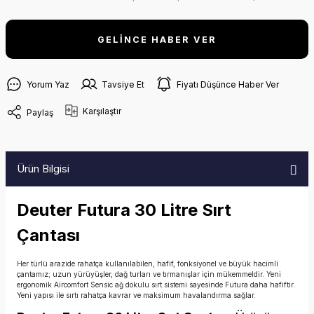
GELİNCE HABER VER
Yorum Yaz
Tavsiye Et
Fiyatı Düşünce Haber Ver
Karşılaştır
Paylaş
Ürün Bilgisi
Deuter Futura 30 Litre Sırt
Çantası
Her türlü arazide rahatça kullanılabilen, hafif, fonksiyonel ve büyük hacimli
çantamız; uzun yürüyüşler, dağ turları ve tırmanışlar için mükemmeldir. Yeni
ergonomik Aircomfort Sensic ağ dokulu sırt sistemi sayesinde Futura daha hafiftir.
Yeni yapısı ile sırtı rahatça kavrar ve maksimum havalandırma sağlar.