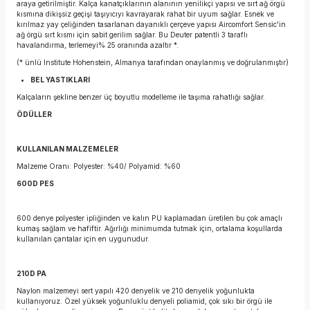
araya getirilmiştir. Kalça kanatçıklarının alanının yenilikçi yapısı ve sırt ağ örgü
kısmına dikişsiz geçişi taşıyıcıyı kavrayarak rahat bir uyum sağlar. Esnek ve
kırılmaz yay çeliğinden tasarlanan dayanıklı çerçeve yapısı Aircomfort Sensic'in
ağ örgü sırt kısmı için sabit gerilim sağlar. Bu Deuter patentli 3 taraflı
havalandırma, terlemeyi% 25 oranında azaltır *.
(* ünlü Institute Hohenstein, Almanya tarafından onaylanmış ve doğrulanmıştır)
BEL YASTIKLARI
Kalçaların şekline benzer üç boyutlu modelleme ile taşıma rahatlığı sağlar.
ÖDÜLLER
KULLANILAN MALZEMELER
Malzeme Oranı: Polyester: %40/ Polyamid: %60
600D PES
600 denye polyester ipliğinden ve kalın PU kaplamadan üretilen bu çok amaçlı
kumaş sağlam ve hafiftir. Ağırlığı minimumda tutmak için, ortalama koşullarda
kullanılan çantalar için en uygunudur.
210D PA
Naylon malzemeyi sert yapılı 420 denyelik ve 210 denyelik yoğunlukta
kullanıyoruz. Özel yüksek yoğunluklu denyeli poliamid, çok sıkı bir örgü ile