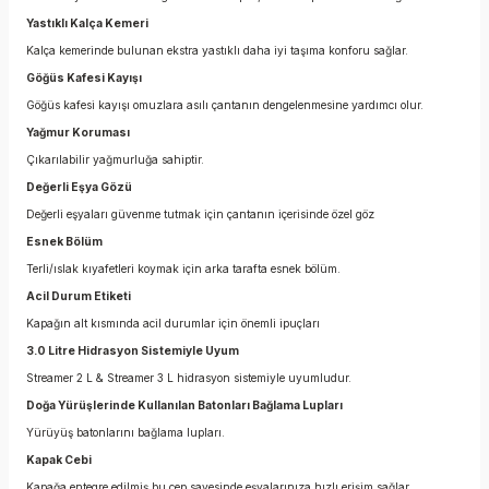
Yastıklı Kalça Kemeri
Kalça kemerinde bulunan ekstra yastıklı daha iyi taşıma konforu sağlar.
Göğüs Kafesi Kayışı
Göğüs kafesi kayışı omuzlara asılı çantanın dengelenmesine yardımcı olur.
Yağmur Koruması
Çıkarılabilir yağmurluğa sahiptir.
Değerli Eşya Gözü
Değerli eşyaları güvenme tutmak için çantanın içerisinde özel göz
Esnek Bölüm
Terli/ıslak kıyafetleri koymak için arka tarafta esnek bölüm.
Acil Durum Etiketi
Kapağın alt kısmında acil durumlar için önemli ipuçları
3.0 Litre Hidrasyon Sistemiyle Uyum
Streamer 2 L & Streamer 3 L hidrasyon sistemiyle uyumludur.
Doğa Yürüşlerinde Kullanılan Batonları Bağlama Lupları
Yürüyüş batonlarını bağlama lupları.
Kapak Cebi
Kapağa entegre edilmiş bu cep sayesinde eşyalarınıza hızlı erişim sağlar.