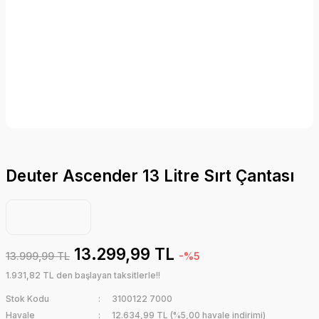
Deuter Ascender 13 Litre Sırt Çantası
13.299,99 TL
13.999,99 TL
-%5
1.931,82 TL den başlayan taksitlerle!!
Stok Kodu
3100122 7000
Havale
12.634,99 TL (%5,00 havale indirimi)