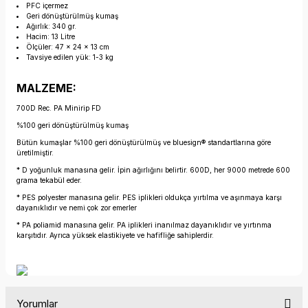
PFC içermez
Geri dönüştürülmüş kumaş
Ağırlık: 340 gr.
Hacim: 13 Litre
Ölçüler: 47 x 24 x 13 cm
Tavsiye edilen yük: 1-3 kg
MALZEME:
700D Rec. PA Minirip FD
%100 geri dönüştürülmüş kumaş
Bütün kumaşlar %100 geri dönüştürülmüş ve bluesign® standartlarına göre
üretilmiştir.
* D yoğunluk manasına gelir. İpin ağırlığını belirtir. 600D, her 9000 metrede 600
grama tekabül eder.
* PES polyester manasına gelir. PES iplikleri oldukça yırtılma ve aşınmaya karşı
dayanıklıdır ve nemi çok zor emerler
* PA poliamid manasına gelir. PA iplikleri inanılmaz dayanıklıdır ve yırtınma
karşıtıdır. Ayrıca yüksek elastikiyete ve hafifliğe sahiplerdir.
Yorumlar