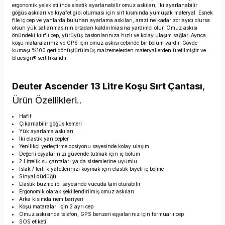
ergonomik yelek stilinde elastik ayarlanabilir omuz askıları, iki ayarlanabilir
göğüs askıları ve kıyafet gibi oturması için sırt kısmında yumuşak materyal. Esnek
file iç cep ve yanlarda bulunan ayarlama askıları, arazi ne kadar zorlayıcı olursa
olsun yük sallanmasının ortadan kaldırılmasına yardımcı olur. Omuz askısı
önündeki kılıflı cep, yürüyüş bastonlarınıza hızlı ve kolay ulaşım sağlar. Ayrıca
koşu mataralarınız ve GPS için omuz askısı cebinde bir bölüm vardır. Gövde
kumaşı %100 geri dönüştürülmüş malzemelerden materyallerden üretilmiştir ve
bluesign® sertifikalıdır.
Deuter Ascender 13 Litre Koşu Sırt Çantası
,
Ürün Özellikleri..
Hafif
Çıkarılabilir göğüs kemeri
Yük ayarlama askıları
İki elastik yan cepler
Yenilikçi yerleştirme opsiyonu sayesinde kolay ulaşım
Değerli eşyalarınızı güvende tutmak için iç bölüm
2 Litrelik su çantaları ya da sistemlerine uyumlu
Islak / terli kıyafetlerinizi koymak için elastik biyeli iç bölme
Sinyal düdüğü
Elastik büzme ipi sayesinde vücuda tam oturabilir
Ergonomik olarak şekillendirilmiş omuz askıları
Arka kısımda nem bariyeri
Koşu mataraları için 2 ayrı cep
Omuz askısında telefon, GPS benzeri eşyalarınız için fermuarlı cep
SOS etiketi