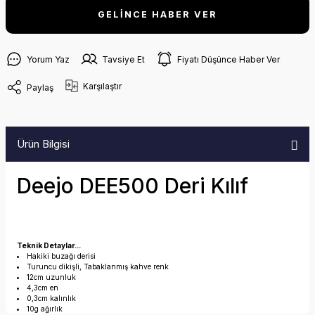
GELİNCE HABER VER
Yorum Yaz
Tavsiye Et
Fiyatı Düşünce Haber Ver
Karşılaştır
Paylaş
Ürün Bilgisi
Deejo DEE500 Deri Kılıf
Teknik Detaylar...
Hakiki buzağı derisi
Turuncu dikişli, Tabaklanmış kahve renk
12cm uzunluk
4,3cm en
0,3cm kalınlık
10g ağırlık