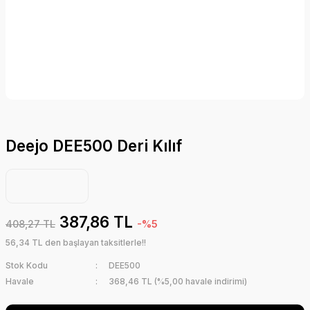
Deejo DEE500 Deri Kılıf
387,86 TL
408,27 TL
-%5
56,34 TL den başlayan taksitlerle!!
Stok Kodu
DEE500
Havale
368,46 TL (%5,00 havale indirimi)