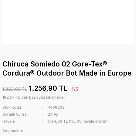
Chiruca Somiedo 02 Gore-Tex®
Cordura® Outdoor Bot Made in Europe
1.256,90 TL
1.323,06 TL
-%5
182,57 TL den başlayan taksitlerle!!
Stok Kodu
4409202
Garanti Süresi
24 Ay
Havale
1.194,06 TL (%5,00 havale indirimi)
Seçenekler