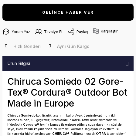
GELİNCE HABER VER
Karşılaştır
Yorum Yaz
Tavsiye Et
Paylaş
Hızlı Gönderi
Aynı Gün Kargo
Ürün Bilgisi
Chiruca Somiedo 02 Gore-
Tex® Cordura® Outdoor Bot
Made in Europe
Chiruca Somiedo
bot, Estetik tasarımlı kalıp, Ayak üzerinde optimum iklim
konforu sunan, Su geçirmez, Nefes alabilir
Gore-Tex®
astar membran ve
hidrofobik
Cordura®
teknik kumaş ile entegre edilmiş suya dayanıklı süet deri
saya, Islak zemin koşullarında mükemmel kavrama sağlayan ve ekstrem ısı
farklarında hidrolize olmayan
CHIRUCA®
Poliüretan esaslı
X-TRA
taban sistemi