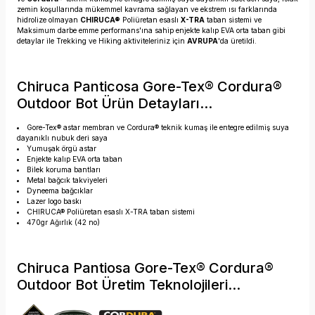
zemin koşullarında mükemmel kavrama sağlayan ve ekstrem ısı farklarında
hidrolize olmayan
CHIRUCA®
Poliüretan esaslı
X-TRA
taban sistemi ve
Maksimum darbe emme performans'ına sahip enjekte kalıp EVA orta taban gibi
detaylar ile Trekking ve Hiking aktiviteleriniz için
AVRUPA
'da üretildi.
Chiruca Panticosa Gore-Tex® Cordura®
Outdoor Bot Ürün Detayları...
Gore-Tex® astar membran ve Cordura® teknik kumaş ile entegre edilmiş suya
dayanıklı nubuk deri saya
Yumuşak örgü astar
Enjekte kalıp EVA orta taban
Bilek koruma bantları
Metal bağcık takviyeleri
Dyneema bağcıklar
Lazer logo baskı
CHIRUCA® Poliüretan esaslı X-TRA taban sistemi
470gr Ağırlık (42 no)
Chiruca Pantiosa Gore-Tex® Cordura®
Outdoor Bot Üretim Teknolojileri...