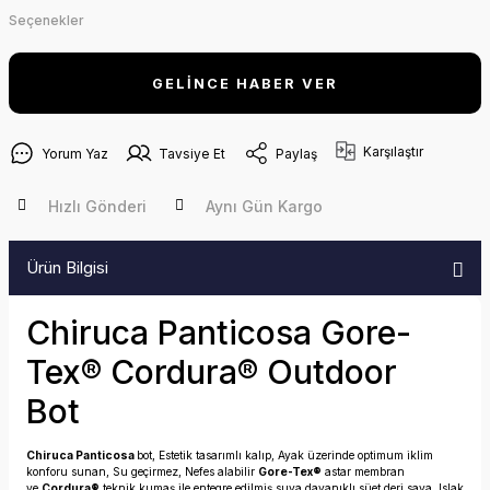
Seçenekler
GELİNCE HABER VER
Karşılaştır
Yorum Yaz
Tavsiye Et
Paylaş
Hızlı Gönderi
Aynı Gün Kargo
Ürün Bilgisi
Chiruca Panticosa Gore-
Tex® Cordura® Outdoor
Bot
Chiruca Panticosa
bot, Estetik tasarımlı kalıp, Ayak üzerinde optimum iklim
konforu sunan, Su geçirmez, Nefes alabilir
Gore-Tex®
astar membran
ve
Cordura®
teknik kumaş ile entegre edilmiş suya dayanıklı süet deri saya, Islak