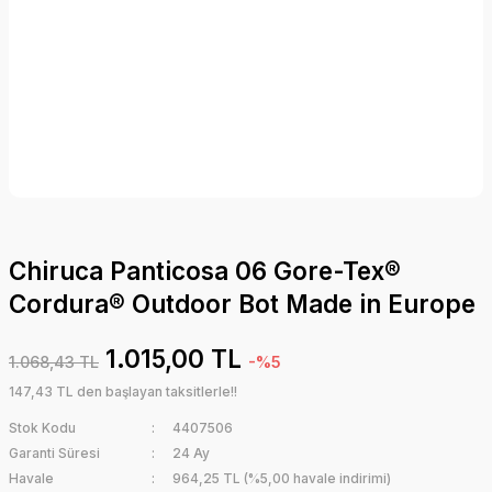
Chiruca Panticosa 06 Gore-Tex®
Cordura® Outdoor Bot Made in Europe
1.015,00 TL
1.068,43 TL
-%5
147,43 TL den başlayan taksitlerle!!
Stok Kodu
4407506
Garanti Süresi
24 Ay
Havale
964,25 TL (%5,00 havale indirimi)