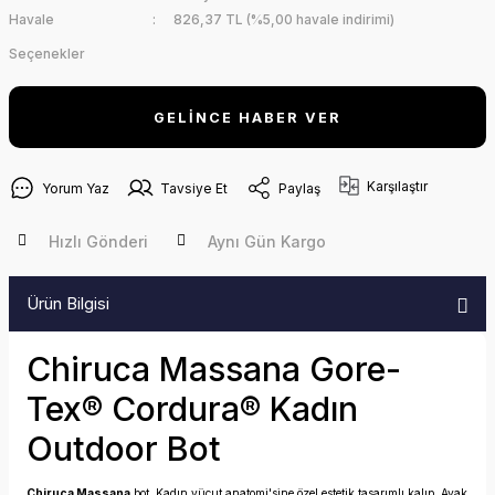
Havale
826,37 TL (%5,00 havale indirimi)
Seçenekler
GELİNCE HABER VER
Karşılaştır
Yorum Yaz
Tavsiye Et
Paylaş
Hızlı Gönderi
Aynı Gün Kargo
Ürün Bilgisi
Chiruca Massana Gore-
Tex® Cordura® Kadın
Outdoor Bot
Chiruca Massana
bot, Kadın vücut anatomi'sine özel estetik tasarımlı kalıp, Ayak