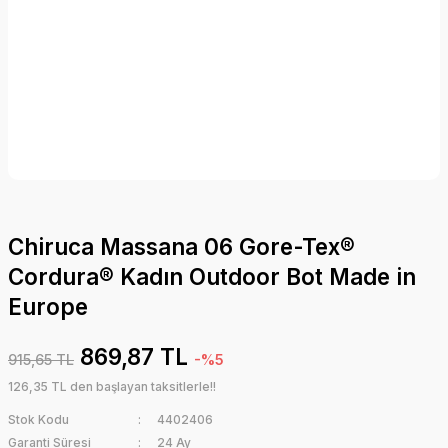
Chiruca Massana 06 Gore-Tex®
Cordura® Kadın Outdoor Bot Made in
Europe
869,87 TL
915,65 TL
-%5
126,35 TL den başlayan taksitlerle!!
Stok Kodu
4402406
Garanti Süresi
24 Ay