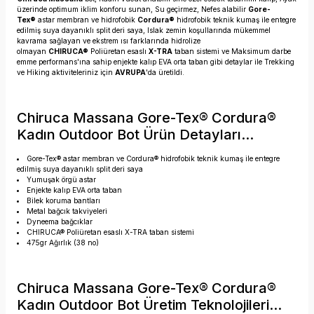
üzerinde optimum iklim konforu sunan, Su geçirmez, Nefes alabilir
Gore-
Tex®
astar membran ve hidrofobik
Cordura®
hidrofobik teknik kumaş ile entegre
edilmiş suya dayanıklı split deri saya, Islak zemin koşullarında mükemmel
kavrama sağlayan ve ekstrem ısı farklarında hidrolize
olmayan
CHIRUCA®
Poliüretan esaslı
X-TRA
taban sistemi ve Maksimum darbe
emme performans'ına sahip enjekte kalıp EVA orta taban gibi detaylar ile Trekking
ve Hiking aktiviteleriniz için
AVRUPA
'da üretildi.
Chiruca Massana Gore-Tex® Cordura®
Kadın Outdoor Bot Ürün Detayları...
Gore-Tex® astar membran ve Cordura® hidrofobik teknik kumaş ile entegre
edilmiş suya dayanıklı split deri saya
Yumuşak örgü astar
Enjekte kalıp EVA orta taban
Bilek koruma bantları
Metal bağcık takviyeleri
Dyneema bağcıklar
CHIRUCA® Poliüretan esaslı X-TRA taban sistemi
475gr Ağırlık (38 no)
Chiruca Massana Gore-Tex® Cordura®
Kadın Outdoor Bot Üretim Teknolojileri...