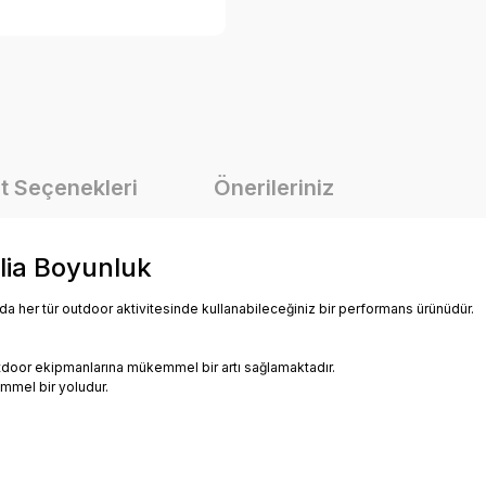
t Seçenekleri
Önerileriniz
hlia Boyunluk
a da her tür outdoor aktivitesinde kullanabileceğiniz bir performans ürünüdür.
.
utdoor ekipmanlarına mükemmel bir artı sağlamaktadır.
mmel bir yoludur.