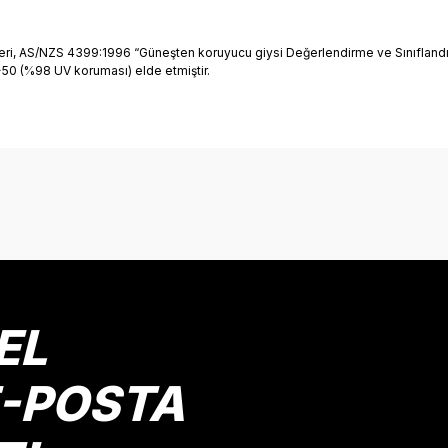
eri, AS/NZS 4399:1996 “Güneşten koruyucu giysi Değerlendirme ve Sınıflandı
PF>50 (%98 UV koruması) elde etmiştir.
onularda yetersiz gördüğünüz noktaları öneri formunu kullanarak tarafımız
Bu ürüne ilk yorumu siz yapın!
Yorum Yaz
EL
E-POSTA