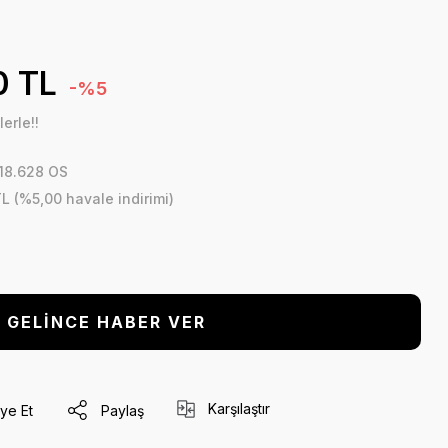
0 TL
-%5
erle!!
18.628 OS
L (%5,00 havale indirimi)
GELİNCE HABER VER
Karşılaştır
ye Et
Paylaş