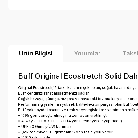
Ürün Bilgisi
Yorumlar
Taksi
Buff Original Ecostretch Solid Da
Original Ecostretch,12 farklı kullanım şekli olan, soğuk havalarda y
Buff kendinizi rahat hissetmenizi sağlar.
Soğuk havaya, güneşe, rüzgara ve havadaki tozlara karşı sizi korur
Performans giyimlerinin yüksek kalitedeki bir parçası olan Buff, o
Buff çok sayıda tasarım ve renk seçeneğiyle tarz yaratmanın müke
• %95 geri dönüştürülmüş malzemeden üretilmiştir
• 4-way ULTRA-STRETCH (4 yönlü esneyebilir yapıdadır)
• UPF 50 Güneş (UV) koruması
• Çok fonksiyonlu - giymenin 12den fazla yolu vardır.
• %100 dikişsizdir.