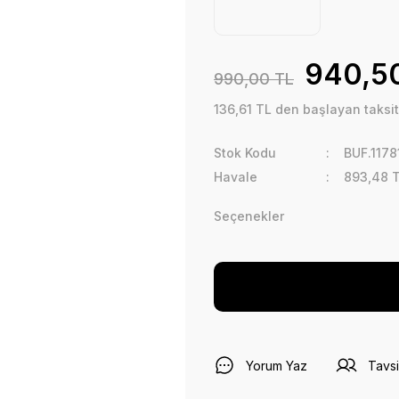
940,5
990,00 TL
136,61 TL den başlayan taksitl
Stok Kodu
BUF.1178
Havale
893,48 T
Seçenekler
Yorum Yaz
Tavsi