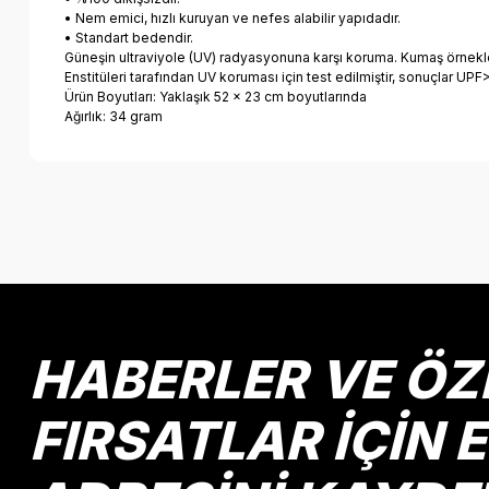
• Nem emici, hızlı kuruyan ve nefes alabilir yapıdadır.
• Standart bedendir.
Güneşin ultraviyole (UV) radyasyonuna karşı koruma. Kumaş örnekl
Enstitüleri tarafından UV koruması için test edilmiştir, sonuçlar U
Ürün Boyutları: Yaklaşık 52 x 23 cm boyutlarında
Ağırlık: 34 gram
Bu ürünün fiyat bilgisi, resim, ürün açıklamalarında ve diğer k
Görüş ve önerileriniz için teşekkür ederiz.
Ürün resmi kalitesiz, bozuk veya görüntülenemiyor.
Ürün açıklamasında eksik bilgiler bulunuyor.
Ürün bilgilerinde hatalar bulunuyor.
HABERLER VE ÖZ
Ürün fiyatı diğer sitelerden daha pahalı.
Bu ürüne benzer farklı alternatifler olmalı.
FIRSATLAR İÇİN 