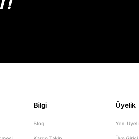
T!
Gönder
Bilgi
Üyelik
Blog
Yeni Üyel
eşmesi
Kargo Takip
Üye Girişi