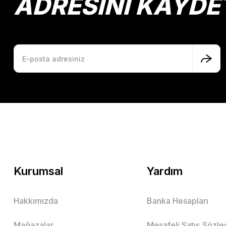
ADRESİNİ KAYDE
Kurumsal
Yardım
Hakkımızda
Banka Hesapları
Mağazalar
Mesafeli Satış Sözl