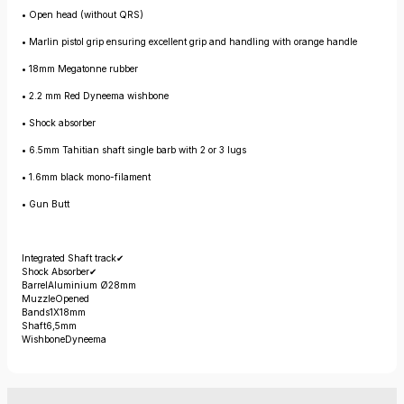
• Open head (without QRS)
• Marlin pistol grip ensuring excellent grip and handling with orange handle
• 18mm Megatonne rubber
• 2.2 mm Red Dyneema wishbone
• Shock absorber
• 6.5mm Tahitian shaft single barb with 2 or 3 lugs
• 1.6mm black mono-filament
• Gun Butt
Integrated Shaft track
✔
Shock Absorber
✔
Barrel
Aluminium Ø28mm
Muzzle
Opened
Bands
1X18mm
Shaft
6,5mm
Wishbone
Dyneema