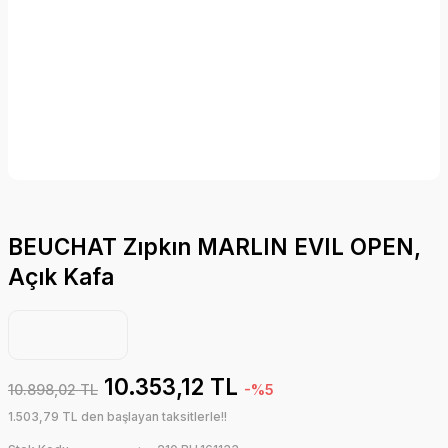
BEUCHAT Zıpkın MARLIN EVIL OPEN,
Açık Kafa
10.353,12 TL
10.898,02 TL
-%5
1.503,79 TL den başlayan taksitlerle!!