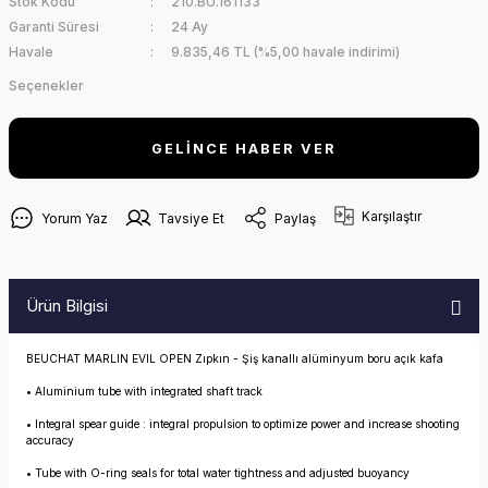
Stok Kodu
210.BU.161133
Garanti Süresi
24 Ay
Havale
9.835,46 TL (%5,00 havale indirimi)
Seçenekler
GELİNCE HABER VER
Karşılaştır
Yorum Yaz
Tavsiye Et
Paylaş
Ürün Bilgisi
BEUCHAT MARLIN EVIL OPEN Zıpkın - Şiş kanallı alüminyum boru açık kafa
• Aluminium tube with integrated shaft track
• Integral spear guide : integral propulsion to optimize power and increase shooting
accuracy
• Tube with O-ring seals for total water tightness and adjusted buoyancy