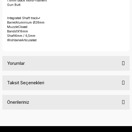
1.6mm black mono-filament
Gun Butt
Integrated Shaft track
✔
Barrel
Aluminium Ø28mm
Muzzle
Closed
Bands
1X16mm
Shaft
6mm / 6,5mm
Wishbone
Articulated
Yorumlar
Taksit Seçenekleri
Bu ürüne ilk yorumu siz yapın!
Önerileriniz
Yorum Yaz
Bu ürünün fiyat bilgisi, resim, ürün açıklamalarında ve diğer
konularda yetersiz gördüğünüz noktaları öneri formunu
kullanarak tarafımıza iletebilirsiniz.