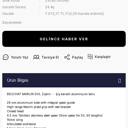
Stok Kodu
210.BU.161080
Garanti Süresi
24 Ay
Havale
7.372,17 TL (%5,00 havale indirimi)
Seçenekler
GELİNCE HABER VER
Karşılaştır
Yorum Yaz
Tavsiye Et
Paylaş
Ürün Bilgisi
BEUCHAT MARLIN EVIL Zıpkın - Şiş kanallı alüminyum boru
28 mm aluminium tube with integral spear guide
High range Marlin pistol grip with reel bracket
Closed head
6.5 mm Tahitian stainless steel spear (6mm spear for 50, 60 lengths)
16mm sling
Articulated wishbone