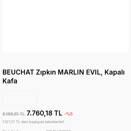
BEUCHAT Zıpkın MARLIN EVIL, Kapalı
Kafa
7.760,18 TL
8.168,61 TL
-%5
1.127,17 TL den başlayan taksitlerle!!