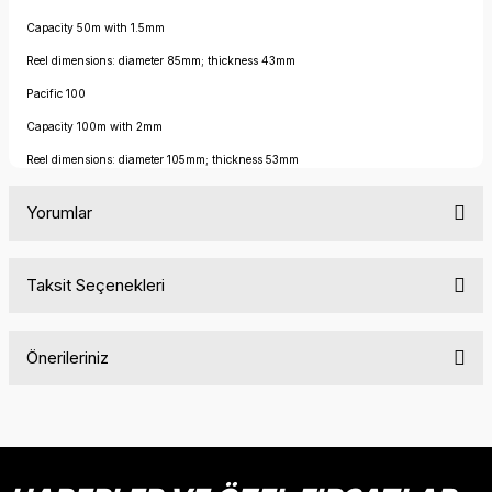
Capacity 50m with 1.5mm
Reel dimensions: diameter 85mm; thickness 43mm
Pacific 100
Capacity 100m with 2mm
Reel dimensions: diameter 105mm; thickness 53mm
Yorumlar
Taksit Seçenekleri
Bu ürüne ilk yorumu siz yapın!
Önerileriniz
Yorum Yaz
Bu ürünün fiyat bilgisi, resim, ürün açıklamalarında ve diğer
konularda yetersiz gördüğünüz noktaları öneri formunu
kullanarak tarafımıza iletebilirsiniz.
Görüş ve önerileriniz için teşekkür ederiz.