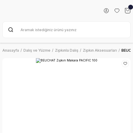
Anasayfa
Dalış ve Yüzme
Zıpkınla Dalış
Zıpkın Aksesuarları
BEUCH