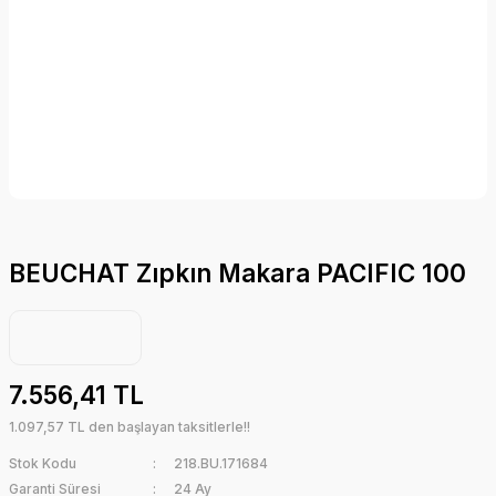
BEUCHAT Zıpkın Makara PACIFIC 100
7.556,41 TL
1.097,57 TL den başlayan taksitlerle!!
Stok Kodu
218.BU.171684
Garanti Süresi
24 Ay