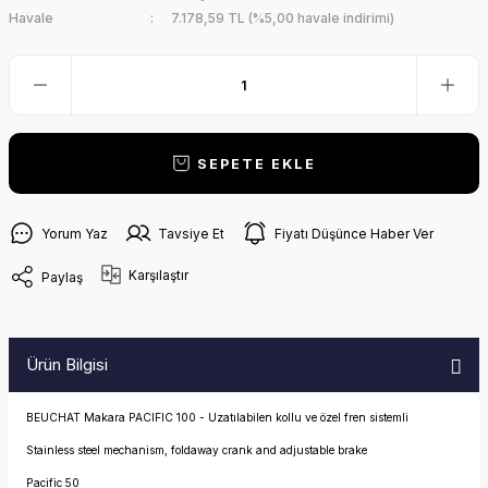
Havale
7.178,59 TL (%5,00 havale indirimi)
SEPETE EKLE
Yorum Yaz
Tavsiye Et
Fiyatı Düşünce Haber Ver
Karşılaştır
Paylaş
Ürün Bilgisi
BEUCHAT Makara PACIFIC 100 - Uzatılabilen kollu ve özel fren sistemli
Stainless steel mechanism, foldaway crank and adjustable brake
Pacific 50