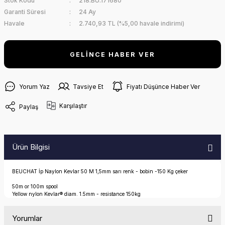
Stok Kodu
218.BU.171680
Garanti Süresi
24 Ay
Havale
2.740,93 TL (%5,00 havale indirimi)
GELİNCE HABER VER
Yorum Yaz
Tavsiye Et
Fiyatı Düşünce Haber Ver
Karşılaştır
Paylaş
Ürün Bilgisi
BEUCHAT İp Naylon Kevlar 50 M 1,5mm sarı renk - bobin -150 Kg çeker
50m or 100m spool
Yellow nylon Kevlar® diam. 1.5mm - resistance 150kg
Yorumlar