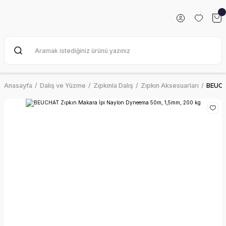
Anasayfa
Dalış ve Yüzme
Zıpkınla Dalış
Zıpkın Aksesuarları
BEUCH