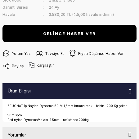
Stok Kodu
218.BU.171685
Garanti Süresi
24 Ay
Havale
3.580,20 TL (%5,00 havale indirimi)
GELİNCE HABER VER
Yorum Yaz
Tavsiye Et
Fiyatı Düşünce Haber Ver
Karşılaştır
Paylaş
Ürün Bilgisi
BEUCHAT İp Naylon Dyneema 50 M 1,5mm kırmızı renk - bobin -200 Kg çeker
50m spool
Red nylon Dyneema® diam. 1.5mm - resistance 200kg
Yorumlar