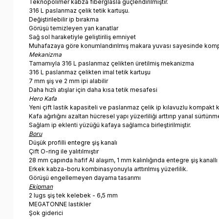
Teknopolimer kabza fiberglasla güçlendirilmiştir.
316 L paslanmaz çelik tetik kartuşu.
Değiştirilebilir ip bırakma
Görüşü temizleyen yan kanatlar
Sağ sol haraketiyle geliştiriliş emniyet
Muhafazaya göre konumlandırılmış makara yuvası sayesinde komp
Mekanizma
Tamamıyla 316 L paslanmaz çelikten üretilmiş mekanizma
316 L paslanmaz çelikten imal tetik kartuşu
7 mm şiş ve 2 mm ipi alabilir
Daha hızlı atışlar için daha kısa tetik mesafesi
H
ero Kafa
Yeni çift lastik kapasiteli ve paslanmaz çelik ip kılavuzlu kompakt 
Kafa ağırlığını azaltan hücresel yapı yüzerliliği arttırıp yanal sürtünm
Sağlam ip eklenti yüzüğü kafaya sağlamca birleştirilmiştir.
Boru
Düşük profilli entegre şiş kanalı
Çift O-ring ile yalıtılmıştır
28 mm çapında hafif Al alaşım, 1 mm kalınlığında entegre şiş kanallı
Erkek kabza-boru kombinasyonuyla arttırılmış yüzerlilik.
Görüşü engellemeyen dayama tasarımı
Ekipman
2 lugs şiş tek kelebek - 6,5 mm
MEGATONNE lastikler
Şok giderici