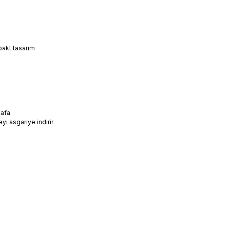
akt tasarım
kafa
eyi asgariye indirir