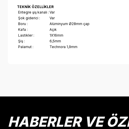
TEKNİK ÖZELLİKLER
Entegre şiş kanalı :
Var
Şok giderici :
Var
Boru :
Alüminyum Ø28mm çap
Kafa :
Açık
Lastikler :
1X16mm
Şiş :
6,5mm
Palamut :
Technora 1,9mm
Bu ürünün fiyat bilgisi, resim, ürün açıklamalarında ve diğer k
Görüş ve önerileriniz için teşekkür ederiz.
Ürün resmi kalitesiz, bozuk veya görüntülenemiyor.
Ürün açıklamasında eksik bilgiler bulunuyor.
Ürün bilgilerinde hatalar bulunuyor.
HABERLER VE ÖZ
Ürün fiyatı diğer sitelerden daha pahalı.
Bu ürüne benzer farklı alternatifler olmalı.