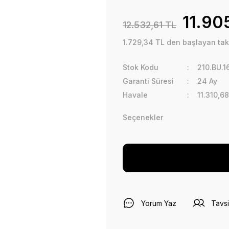
11.90
12.532,61 TL
1.729,34 TL den başlayan taks
Stok Kodu
210.BU.1
Garanti Süresi
24 Ay
Havale
11.310,68
Seçenekler
Yorum Yaz
Tavsi