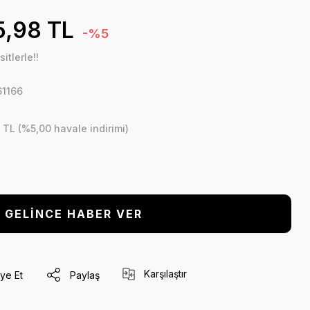
5,98 TL
-%5
itlerle!!
61166
 TL (%5,00 havale indirimi)
GELİNCE HABER VER
Karşılaştır
ye Et
Paylaş