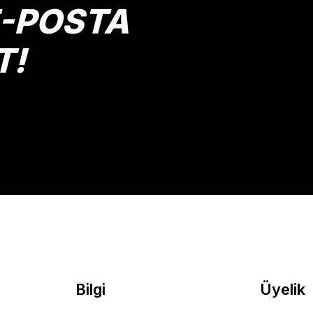
E-POSTA
T!
Gönder
Bilgi
Üyelik