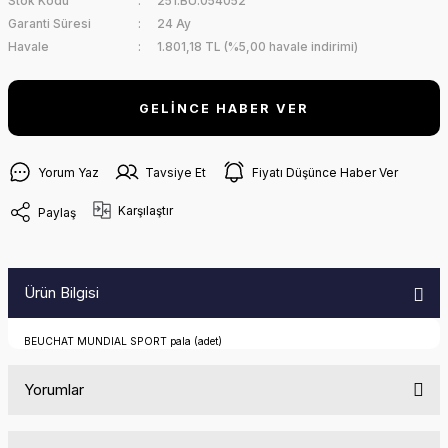
Stok Kodu
251.BU.054052
Garanti Süresi
24 Ay
Havale
1.801,18 TL (%5,00 havale indirimi)
GELİNCE HABER VER
Yorum Yaz
Tavsiye Et
Fiyatı Düşünce Haber Ver
Karşılaştır
Paylaş
Ürün Bilgisi
BEUCHAT MUNDIAL SPORT pala (adet)
Yorumlar