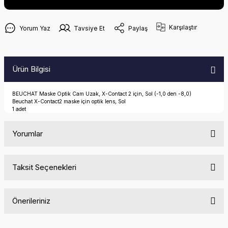
Karşılaştır
Yorum Yaz
Tavsiye Et
Paylaş
Ürün Bilgisi
BEUCHAT Maske Optik Cam Uzak, X-Contact 2 için, Sol (-1,0 den -8,0)
Beuchat X-Contact2 maske için optik lens, Sol
1 adet
Yorumlar
Taksit Seçenekleri
Bu ürüne ilk yorumu siz yapın!
Önerileriniz
Yorum Yaz
Bu ürünün fiyat bilgisi, resim, ürün açıklamalarında ve diğer