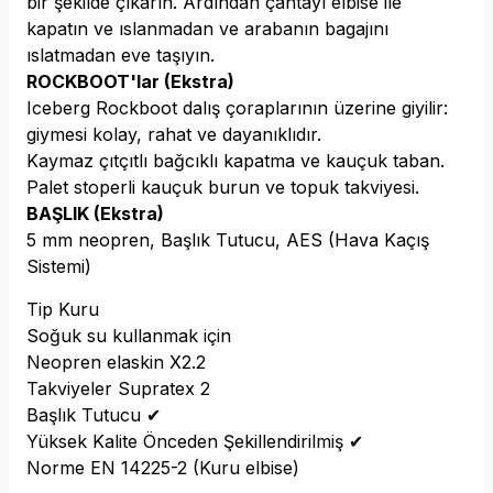
bir şekilde çıkarın. Ardından çantayı elbise ile
kapatın ve ıslanmadan ve arabanın bagajını
ıslatmadan eve taşıyın.
ROCKBOOT'lar (Ekstra)
Iceberg Rockboot dalış çoraplarının üzerine giyilir:
giymesi kolay, rahat ve dayanıklıdır.
Kaymaz çıtçıtlı bağcıklı kapatma ve kauçuk taban.
Palet stoperli kauçuk burun ve topuk takviyesi.
BAŞLIK (Ekstra)
5 mm neopren, Başlık
Tutucu,
AES (Hava Kaçış
Sistemi)
Tip Kuru
Soğuk su kullanmak için
Neopren elaskin X2.2
Takviyeler Supratex 2
Başlık Tutucu ✔
Yüksek Kalite Önceden Şekillendirilmiş ✔
Norme EN 14225-2 (Kuru elbise)