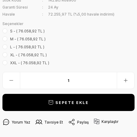
Stok Kodu
142.BU.468900
Garanti Süresi
24 Ay
Havale
72.255,97 TL (%5,00 havale indirimi)
Seçenekler
S - ( 76.058,92 TL )
M - ( 76.058,92 TL )
L - ( 76.058,92 TL )
XL - ( 76.058,92 TL )
XXL - ( 76.058,92 TL )
SEPETE EKLE
Karşılaştır
Yorum Yaz
Tavsiye Et
Paylaş