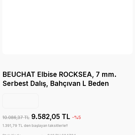
BEUCHAT Elbise ROCKSEA, 7 mm.
Serbest Dalış, Bahçıvan L Beden
9.582,05 TL
10.086,37 TL
-%5
1.391,79 TL den başlayan taksitlerle!!