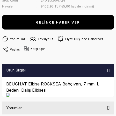
Stok Kodu
240.BU.604724
Havale
9.102,95 TL (%5,00 havale indirimi)
GELİNCE HABER VER
Yorum Yaz
Tavsiye Et
Fiyatı Düşünce Haber Ver
Karşılaştır
Paylaş
Ürün Bilgisi
BEUCHAT Elbise ROCKSEA Bahçıvan, 7 mm. L
Beden Dalış Elbisesi
Yorumlar