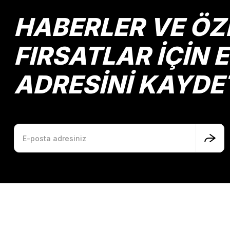
Ürün bilgilerinde hatalar bulunuyor.
HABERLER VE ÖZ
Ürün fiyatı diğer sitelerden daha pahalı.
Bu ürüne benzer farklı alternatifler olmalı.
FIRSATLAR İÇİN 
ADRESİNİ KAYDE