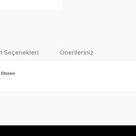
t Seçenekleri
Önerileriniz
Elbisesi
onularda yetersiz gördüğünüz noktaları öneri formunu kullanarak tarafımız
Bu ürüne ilk yorumu siz yapın!
Yorum Yaz