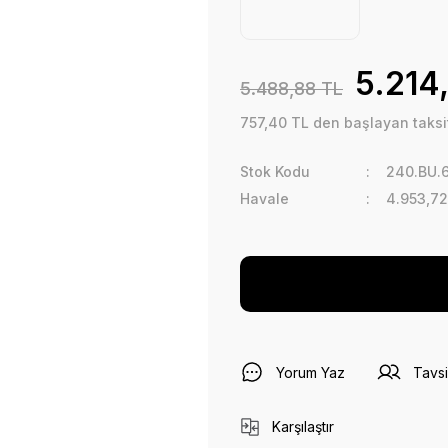
5.214
5.488,88 TL
757,40 TL den başlayan taksit
Stok Kodu
240.BU.
Havale
4.953,72
Yorum Yaz
Tavsi
Karşılaştır