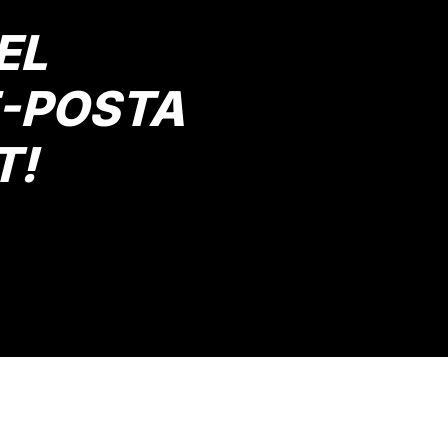
EL
E-POSTA
T!
Gönder