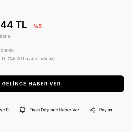
,44 TL
-%5
lerle!!
600993
 TL (%5,00 havale indirimi)
GELİNCE HABER VER
ye Et
Fiyatı Düşünce Haber Ver
Paylaş