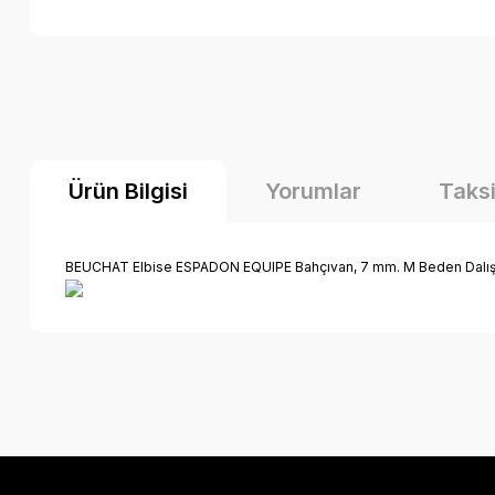
Ürün Bilgisi
Yorumlar
Taksi
BEUCHAT Elbise ESPADON EQUIPE Bahçıvan, 7 mm. M Beden Dalış 
Bu ürünün fiyat bilgisi, resim, ürün açıklamalarında ve diğer k
Görüş ve önerileriniz için teşekkür ederiz.
Ürün resmi kalitesiz, bozuk veya görüntülenemiyor.
Ürün açıklamasında eksik bilgiler bulunuyor.