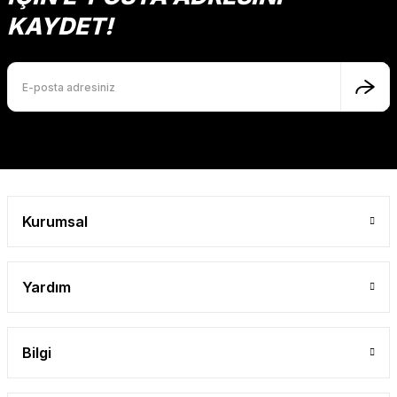
Ürün açıklamasında eksik bilgiler bulunuyor.
KAYDET!
Ürün bilgilerinde hatalar bulunuyor.
Ürün fiyatı diğer sitelerden daha pahalı.
Bu ürüne benzer farklı alternatifler olmalı.
Gönder
Kurumsal
Yardım
Bilgi