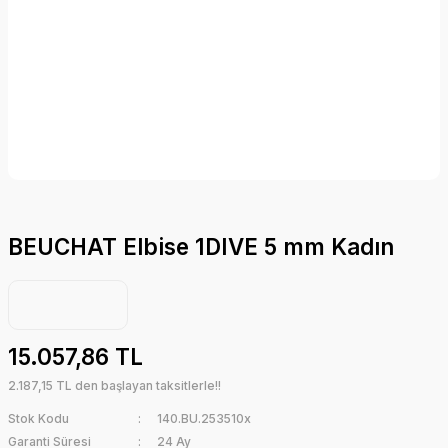
BEUCHAT Elbise 1DIVE 5 mm Kadın
15.057,86 TL
2.187,15 TL den başlayan taksitlerle!!
Stok Kodu
140.BU.253510x
Garanti Süresi
24 Ay