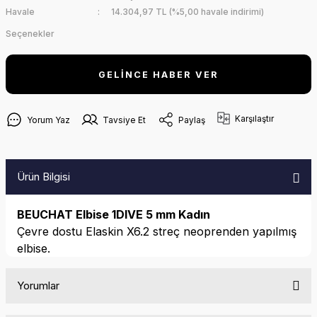
Havale
14.304,97 TL (%5,00 havale indirimi)
Seçenekler
GELİNCE HABER VER
Karşılaştır
Yorum Yaz
Tavsiye Et
Paylaş
Ürün Bilgisi
BEUCHAT Elbise 1DIVE 5 mm Kadın
Çevre dostu Elaskin X6.2 streç neoprenden yapılmış
elbise.
Yorumlar