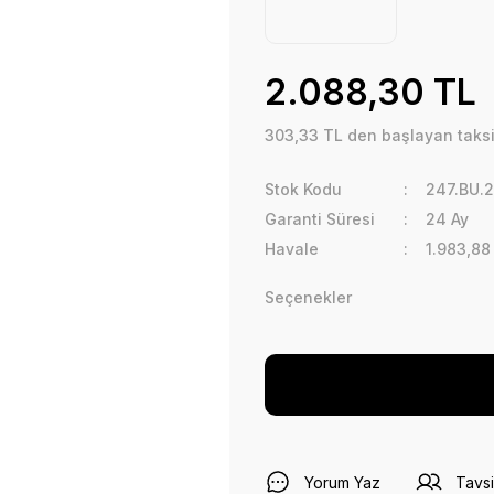
2.088,30 TL
303,33 TL den başlayan taksit
Stok Kodu
247.BU.2
Garanti Süresi
24 Ay
Havale
1.983,88
Seçenekler
Yorum Yaz
Tavsi