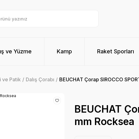
ış ve Yüzme
Kamp
Raket Sporları
i ve Patik
Dalış Çorabı
BEUCHAT Çorap SIROCCO SPORT
BEUCHAT Çor
mm Rocksea