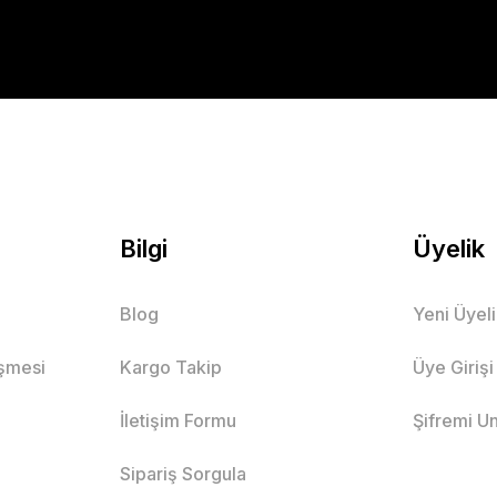
Bilgi
Üyelik
Blog
Yeni Üyel
eşmesi
Kargo Takip
Üye Girişi
İletişim Formu
Şifremi U
Sipariş Sorgula