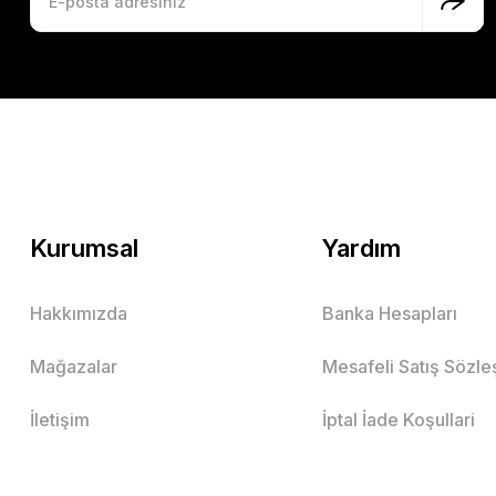
Kurumsal
Yardım
Hakkımızda
Banka Hesapları
Mağazalar
Mesafeli Satış Sözl
İletişim
İptal İade Koşullari