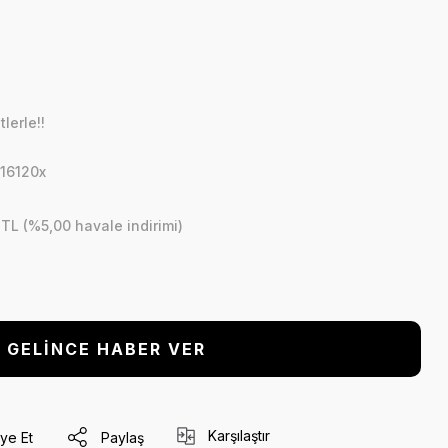
lerle!!
16120x
 TL (%5,00 havale indirimi)
GELİNCE HABER VER
Karşılaştır
ye Et
Paylaş