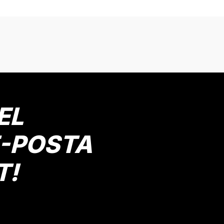
onularda yetersiz gördüğünüz noktaları öneri formunu kullanarak tarafımız
Bu ürüne ilk yorumu siz yapın!
Yorum Yaz
EL
E-POSTA
T!
Gönder