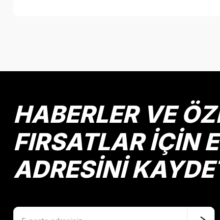
Bu ürünün fiyat bilgisi, resim, ürün açıklamalarında ve diğer k
Görüş ve önerileriniz için teşekkür ederiz.
Ürün resmi kalitesiz, bozuk veya görüntülenemiyor.
Ürün açıklamasında eksik bilgiler bulunuyor.
Ürün bilgilerinde hatalar bulunuyor.
HABERLER VE ÖZ
Ürün fiyatı diğer sitelerden daha pahalı.
Bu ürüne benzer farklı alternatifler olmalı.
FIRSATLAR İÇİN 
ADRESİNİ KAYDE