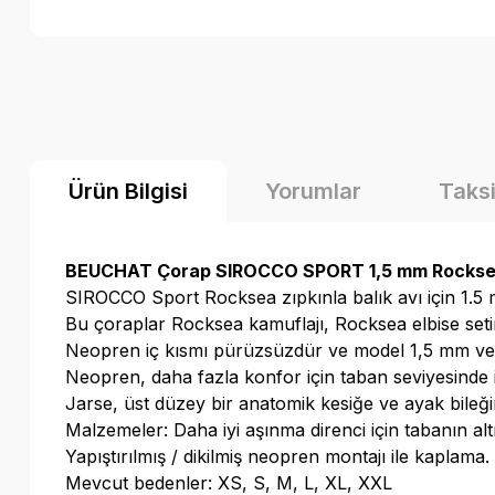
Ürün Bilgisi
Yorumlar
Taksi
BEUCHAT Çorap SIROCCO SPORT 1,5 mm Rocks
SIROCCO Sport Rocksea zıpkınla balık avı için 1.5
Bu çoraplar Rocksea kamuflajı, Rocksea elbise seti
Neopren iç kısmı pürüzsüzdür ve model 1,5 mm vey
Neopren, daha fazla konfor için taban seviyesinde i
Jarse, üst düzey bir anatomik kesiğe ve ayak bileğin
Malzemeler: Daha iyi aşınma direnci için tabanın al
Yapıştırılmış / dikilmiş neopren montajı ile kaplama.
Mevcut bedenler: XS, S, M, L, XL, XXL