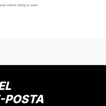
ead without letting in water
onularda yetersiz gördüğünüz noktaları öneri formunu kullanarak tarafımız
Bu ürüne ilk yorumu siz yapın!
Yorum Yaz
EL
E-POSTA