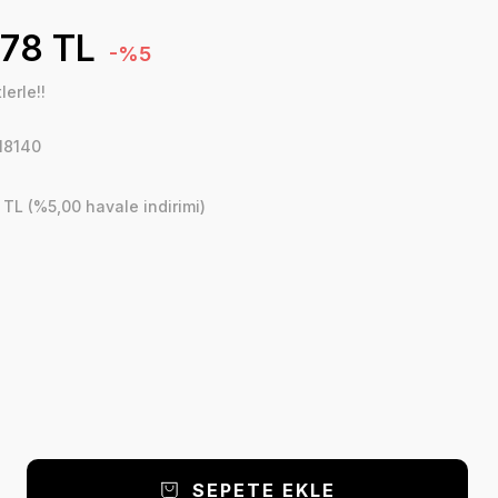
,78 TL
-%5
erle!!
18140
 TL (%5,00 havale indirimi)
SEPETE EKLE