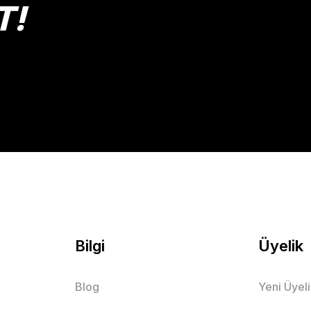
T!
Gönder
Bilgi
Üyelik
Blog
Yeni Üyel