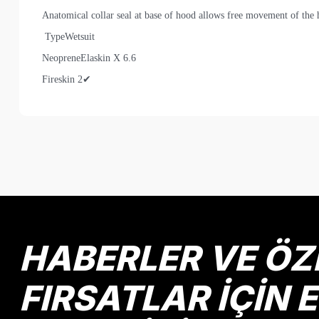
Anatomical collar seal at base of hood allows free movement of the h
Type
Wetsuit
Neoprene
Elaskin X 6.6
Fireskin 2
✔
Bu ürünün fiyat bilgisi, resim, ürün açıklamalarında ve diğer k
Görüş ve önerileriniz için teşekkür ederiz.
Ürün resmi kalitesiz, bozuk veya görüntülenemiyor.
Ürün açıklamasında eksik bilgiler bulunuyor.
Ürün bilgilerinde hatalar bulunuyor.
HABERLER VE ÖZ
Ürün fiyatı diğer sitelerden daha pahalı.
Bu ürüne benzer farklı alternatifler olmalı.
FIRSATLAR İÇİN 