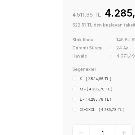
4.285
4.511,35 TL
622,51 TL den başlayan taksitl
Stok Kodu
145.BU.5
Garanti Süresi
24 Ay
Havale
4.071,49
Seçenekler
S - ( 2.534,85 TL )
M - ( 4.285,78 TL )
L - ( 4.285,78 TL )
XL-XXXL - ( 4.285,78 TL )