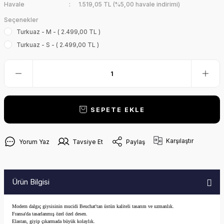
Havale
1.519,05 TL (%5,00 havale indirimi)
Seçenekler
Turkuaz - M - ( 2.499,00 TL )
Turkuaz - S - ( 2.499,00 TL )
SEPETE EKLE
Karşılaştır
Yorum Yaz
Tavsiye Et
Paylaş
Ürün Bilgisi
Modern dalgıç giysisinin mucidi Beuchat'tan üstün kaliteli tasarım ve uzmanlık.
Fransa'da tasarlanmış özel özel desen.
Elastan, giyip çıkarmada büyük kolaylık.