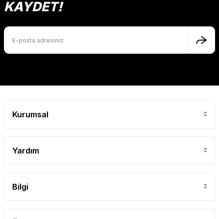
Ürün açıklamasında eksik bilgiler bulunuyor.
KAYDET!
Ürün bilgilerinde hatalar bulunuyor.
Ürün fiyatı diğer sitelerden daha pahalı.
Bu ürüne benzer farklı alternatifler olmalı.
Gönder
Kurumsal
Yardım
Bilgi