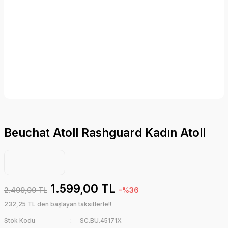
Beuchat Atoll Rashguard Kadın Atoll
1.599,00 TL
2.499,00 TL
-%36
232,25 TL den başlayan taksitlerle!!
Stok Kodu
SC.BU.45171X