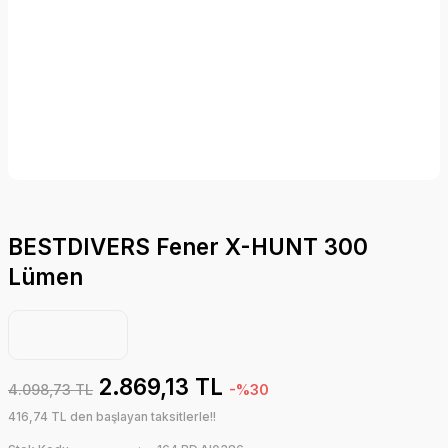
BESTDIVERS Fener X-HUNT 300
Lümen
2.869,13 TL
4.098,73 TL
-%30
416,74 TL den başlayan taksitlerle!!