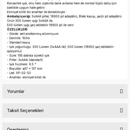
Konsantre ışık, onu hem zıpkınla balık avlama hem de normal tüplü dalış için
özellikle uygun hale getirir.
Emniyet kilitli bir anahtar ile donatılmıştır.
Ambalaj içeriği:
3xAAA piller, 18650 pil adaptörü, Bilek kayışı, şarjlı pil adaptörü
Ürün 300 lümen ışığı 3xAAA ile,
500 lümen ışığı şarj edilebilir 18650 pil ile verir
ÖZELLİKLERİ
- Gövde: sert anotlanmış alüminyum
- Derinlik: 150m
- Standart kayış
- Işık yoğunluğu: 300 Lümen (3xAAA ile); 500 lümen (18650 şarj edilebilir-
opsiyonlu)
- Süre: 195 dakika sürekli ışık
- Piller: 3xAAA (standart)
- Işık huzmesi: 6.5 °
- Boyutlar: ø37 × 137 mm
- Led: XP-G2-S3
- Anahtar: emniyet kilidi ile
Yorumlar
Taksit Seçenekleri
Bu ürüne ilk yorumu siz yapın!
Önerileriniz