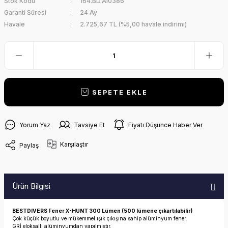
Stok Kodu
164.BD.AI0386
Garanti Süresi
24 Ay
Havale
2.725,67 TL (%5,00 havale indirimi)
SEPETE EKLE
Yorum Yaz
Tavsiye Et
Fiyatı Düşünce Haber Ver
Karşılaştır
Paylaş
Ürün Bilgisi
BESTDIVERS Fener X-HUNT 300 Lümen (500 lümene çıkartılabilir)
Çok küçük boyutlu ve mükemmel ışık çıkışına sahip alüminyum fener.
GRİ eloksallı alüminyumdan yapılmıştır.