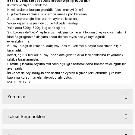
BESTDIVERS Serbest Dalıcı Boyun Ağırlığı 1000 gr.+
Kırmızı ve Siyah Renklerde
Nikel kaplama kurşun granüller(oksitlenmeyi önler)
Dışı Cordura kaplama, iç kısım yumuşak ped kaplama
Su tutmaması için özel tasarım ayar ve kapama,
Velcro kapama sayesinde 38 ile 48 beden aralığı
Yakalarda 500g+500g 1 kg sabit ağırlık
Sırt bölgesinde 1 kg+1 kg fermuarlı ekleme bölmeleri (Toplam 3 kg ye çıkartılabilir)
İdeal "ağırlığınıza" ulaşana kadar iki cep sayesinde yakaya ağırlık
ekleyebilirsiniz.
Bu boyun ağırlık kemerini dalış boyunca mükemmel bir ayar elde etmeniz için
tasarladık.
Kemer, ağırlık merkezini boyundan akciğerlerin arka tepe noktasına kaydıracak
şekilde tasarlanmıştır.
Uzatılmış tasarım boyuna etki eden ağırlığı azaltarak daha hassas ve düzgün bir
ayar sağlar.
İki kanat da boyunluğun dönmesini önleyecek biçimde şekillendirilmiş ve nikel
kaplama kurşun taneleriyle doldurulmuştur.
MADE IN ITALY
Yorumlar
Taksit Seçenekleri
Bu ürüne ilk yorumu siz yapın!