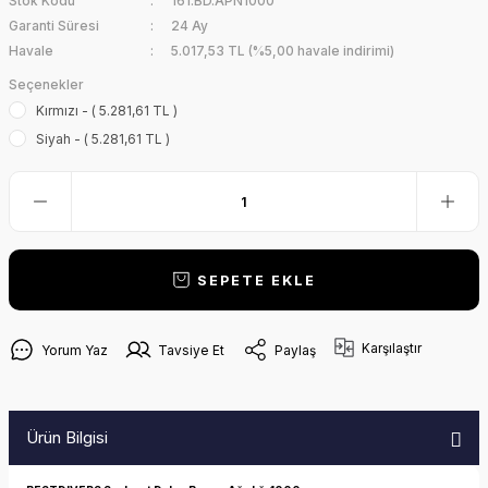
Stok Kodu
161.BD.APN1000
Garanti Süresi
24 Ay
Havale
5.017,53 TL (%5,00 havale indirimi)
Seçenekler
Kırmızı - ( 5.281,61 TL )
Siyah - ( 5.281,61 TL )
SEPETE EKLE
Karşılaştır
Yorum Yaz
Tavsiye Et
Paylaş
Ürün Bilgisi