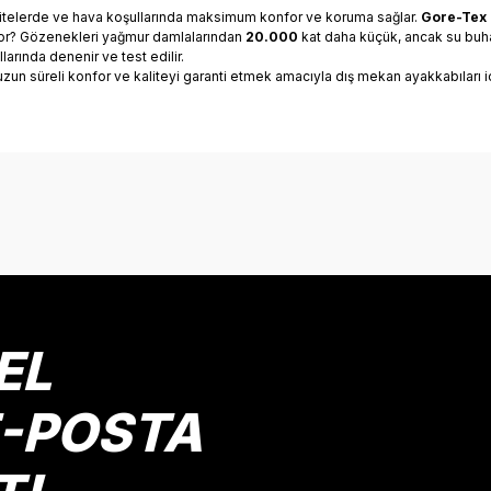
tivitelerde ve hava koşullarında maksimum konfor ve koruma sağlar.
Gore-Tex
lıyor? Gözenekleri yağmur damlalarından
20.000
kat daha küçük, ancak su buh
arında denenir ve test edilir.
 uzun süreli konfor ve kaliteyi garanti etmek amacıyla dış mekan ayakkabıları 
onularda yetersiz gördüğünüz noktaları öneri formunu kullanarak tarafımız
Bu ürüne ilk yorumu siz yapın!
Yorum Yaz
EL
E-POSTA