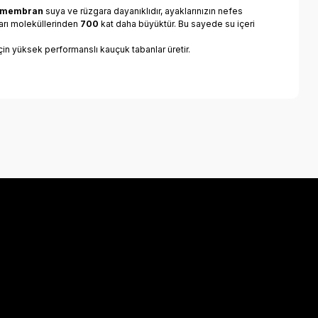
 membran
suya ve rüzgara dayanıklıdır, ayaklarınızın nefes
arı moleküllerinden
700
kat daha büyüktür. Bu sayede su içeri
için yüksek performanslı kauçuk tabanlar üretir.
a iletebilirsiniz.