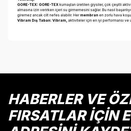
GORE-TEX: GORE-TEX
kumaştan üretilen giysiler, çok çeşitli ak
almasına izin verirken içeri su girmemesini sağlar. Bu nasıl başarı
giremez ancak cilt nefes alabilir. Her
membran
en zorlu hava koşull
Vibram Dış Taban: Vibram,
aktiviteler için en iyi performansı ve
Bu ürünün fiyat bilgisi, resim, ürün açıklamalarında ve diğer k
Görüş ve önerileriniz için teşekkür ederiz.
Ürün resmi kalitesiz, bozuk veya görüntülenemiyor.
Ürün açıklamasında eksik bilgiler bulunuyor.
Ürün bilgilerinde hatalar bulunuyor.
HABERLER VE ÖZ
Ürün fiyatı diğer sitelerden daha pahalı.
Bu ürüne benzer farklı alternatifler olmalı.
FIRSATLAR İÇİN 