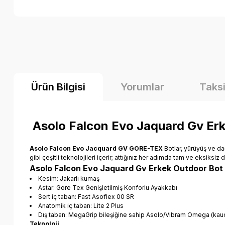
Ürün Bilgisi
Yorumlar
Taksi
Asolo Falcon Evo Jaquard Gv Erk
Asolo Falcon Evo Jacquard GV GORE-TEX
Botlar, yürüyüş ve da
gibi çeşitli teknolojileri içerir; attığınız her adımda tam ve eksiks
Asolo Falcon Evo Jaquard Gv Erkek Outdoor Bot
Kesim: Jakarlı kumaş
Astar: Gore Tex Genişletilmiş Konforlu Ayakkabı
Sert iç taban: Fast Asoflex 00 SR
Anatomik iç taban: Lite 2 Plus
Dış taban: MegaGrip bileşiğine sahip Asolo/Vibram Omega (kauç
Teknoloji