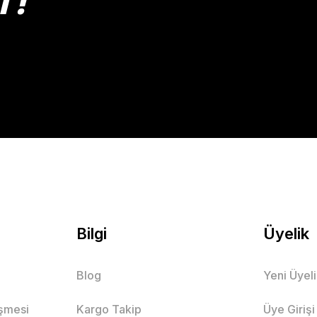
T!
Gönder
Bilgi
Üyelik
Blog
Yeni Üyel
eşmesi
Kargo Takip
Üye Girişi