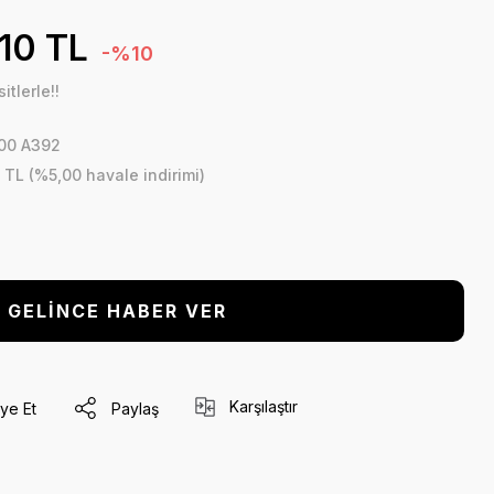
,10 TL
-%10
tlerle!!
00 A392
 TL (%5,00 havale indirimi)
GELİNCE HABER VER
Karşılaştır
ye Et
Paylaş