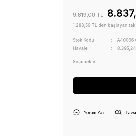
8.837
9.819,00 TL
1.283,59 TL den başlayan taksi
Stok Kodu
A40066 
Havale
8.395,24
Seçenekler
Yorum Yaz
Tavsi