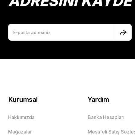
ADRESİNİ KAYDE
Kurumsal
Yardım
Hakkımızda
Banka Hesapları
Mağazalar
Mesafeli Satış Sözl