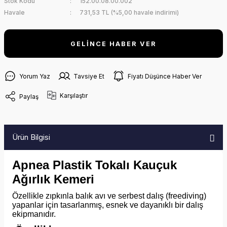
Stok Kodu
152.00.08.00.002
Havale
731,53 TL (%5,00 havale indirimi)
GELİNCE HABER VER
Yorum Yaz
Tavsiye Et
Fiyatı Düşünce Haber Ver
Karşılaştır
Paylaş
Ürün Bilgisi
Apnea Plastik Tokalı Kauçuk
Ağırlık Kemeri
Özellikle zıpkınla balık avı ve serbest dalış (freediving)
yapanlar için tasarlanmış, esnek ve dayanıklı bir dalış
ekipmanıdır.