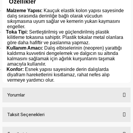
Özellikler
Malzeme Yapısı:
Kauçuk elastik kolon yapısı sayesinde
·
dalış sırasında derinliğe bağlı olarak vücudun
sıkışmasına uyum sağlar ve kemerin yukarı kaymasını
engeller.
Toka Tipi:
Sertleştirilmiş ve güçlendirilmiş plastik
·
kilitleme tokasına sahiptir. Plastik tokalar metal olanlara
göre daha hafiftir ve paslanma yapmaz.
Kullanım Amacı:
Dalış elbiselerinin (neopren) yarattığı
·
kaldırma kuvvetini dengelemek ve dalgıcın su altında
kalmasını sağlamak için ağırlık kurşunlarını taşımak
amacıyla kullanılır.
Konfor:
Esnek yapısı sayesinde derin dalışlarda
·
diyafram hareketlerini kısıtlamaz, rahat nefes alıp
vermeye yardımcı olur.
Yorumlar
Taksit Seçenekleri
Bu ürüne ilk yorumu siz yapın!