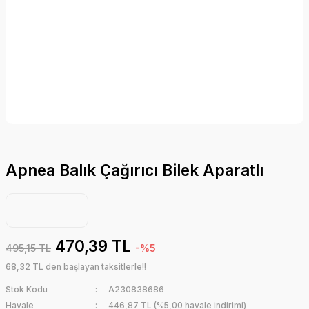
Apnea Balık Çağırıcı Bilek Aparatlı
470,39 TL
495,15 TL
-%5
68,32 TL den başlayan taksitlerle!!
Stok Kodu
A230838686
Havale
446,87 TL (%5,00 havale indirimi)