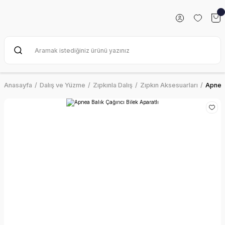
Anasayfa
Dalış ve Yüzme
Zıpkınla Dalış
Zıpkın Aksesuarları
Apnea 