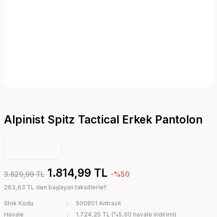
Alpinist Spitz Tactical Erkek Pantolon
1.814,99 TL
3.629,99 TL
-%50
263,63 TL den başlayan taksitlerle!!
Stok Kodu
500801 Antrasit
Havale
1.724,25 TL (%5,00 havale indirimi)