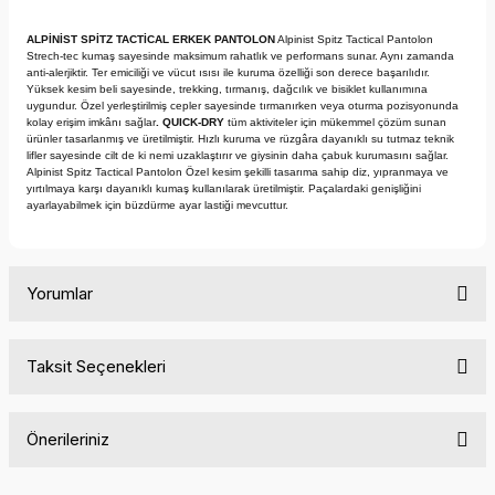
ALPİNİST SPİTZ TACTİCAL ERKEK PANTOLON
Alpinist Spitz Tactical Pantolon
Strech-tec kumaş sayesinde maksimum rahatlık ve performans sunar. Aynı zamanda
anti-alerjiktir. Ter emiciliği ve vücut ısısı ile kuruma özelliği son derece başarılıdır.
Yüksek kesim beli sayesinde, trekking, tırmanış, dağcılık ve bisiklet kullanımına
uygundur. Özel yerleştirilmiş cepler sayesinde tırmanırken veya oturma pozisyonunda
kolay erişim imkânı sağlar
. QUICK-DRY
tüm aktiviteler için mükemmel çözüm sunan
ürünler tasarlanmış ve üretilmiştir. Hızlı kuruma ve rüzgâra dayanıklı su tutmaz teknik
lifler sayesinde cilt de ki nemi uzaklaştırır ve giysinin daha çabuk kurumasını sağlar.
Alpinist Spitz Tactical Pantolon Özel kesim şekilli tasarıma sahip diz, yıpranmaya ve
yırtılmaya karşı dayanıklı kumaş kullanılarak üretilmiştir. Paçalardaki genişliğini
ayarlayabilmek için büzdürme ayar lastiği mevcuttur.
Yorumlar
Taksit Seçenekleri
Bu ürüne ilk yorumu siz yapın!
Önerileriniz
Yorum Yaz