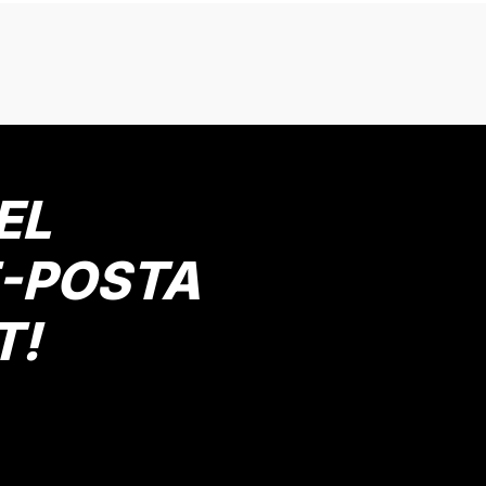
onularda yetersiz gördüğünüz noktaları öneri formunu kullanarak tarafımız
Bu ürüne ilk yorumu siz yapın!
Yorum Yaz
EL
E-POSTA
T!
Gönder