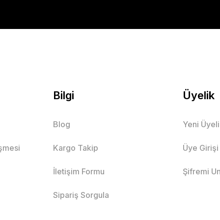
Bilgi
Üyelik
Blog
Yeni Üyel
eşmesi
Kargo Takip
Üye Girişi
İletişim Formu
Şifremi U
Sipariş Sorgula