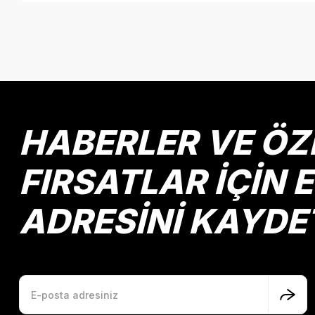
Bu ürünün fiyat bilgisi, resim, ürün açıklamalarında ve diğer k
Görüş ve önerileriniz için teşekkür ederiz.
Ürün resmi kalitesiz, bozuk veya görüntülenemiyor.
Ürün açıklamasında eksik bilgiler bulunuyor.
Ürün bilgilerinde hatalar bulunuyor.
HABERLER VE ÖZ
Ürün fiyatı diğer sitelerden daha pahalı.
Bu ürüne benzer farklı alternatifler olmalı.
FIRSATLAR İÇİN 
ADRESİNİ KAYDE