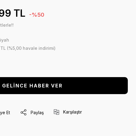
,99 TL
-%50
lerle!!
iyah
 TL (%5,00 havale indirimi)
GELİNCE HABER VER
Karşılaştır
ye Et
Paylaş