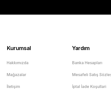
Kurumsal
Yardım
Hakkımızda
Banka Hesapları
Mağazalar
Mesafeli Satış Sözl
İletişim
İptal İade Koşullari