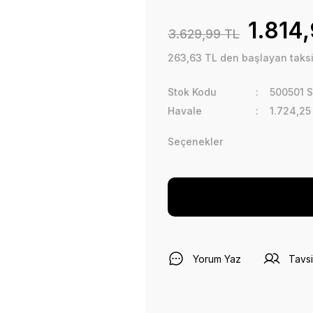
1.814
3.629,99 TL
263,63 TL den başlayan taksit
Stok Kodu
500501 S
Havale
1.724,25
Seçenekler
Yorum Yaz
Tavsi