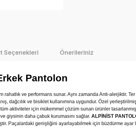
t Seçenekleri
Önerileriniz
Erkek Pantolon
ahatlık ve performans sunar. Aynı zamanda Anti-alerjiktir. Ter e
anış, dağcılık ve bisiklet kullanımına uygundur. Özel yerleştiril
tüm aktiviteler için mükemmel çözüm sunan ürünler tasarlanmış v
rır ve giysinin daha çabuk kurumasını sağlar.
ALPİNİST PANTO
iştir. Paçalardaki genişliğini ayarlayabilmek için büzdürme ayar l