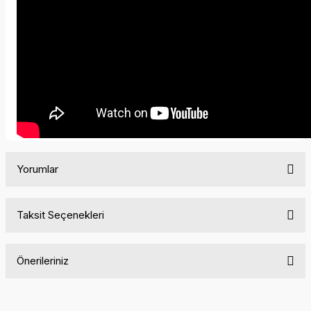
Yorumlar
Taksit Seçenekleri
Bu ürüne ilk yorumu siz yapın!
Önerileriniz
Yorum Yaz
Bu ürünün fiyat bilgisi, resim, ürün açıklamalarında ve diğer
konularda yetersiz gördüğünüz noktaları öneri formunu