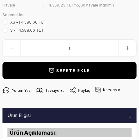
Havale
4.359,23 TL (%5,00 havale indirimi)
Seçenekler
XS - ( 4.588,66 TL )
S - ( 4.588,66 TL )
SEPETE EKLE
Karşılaştır
Yorum Yaz
Tavsiye Et
Paylaş
Ürün Bilgisi
Ürün Açıklaması: