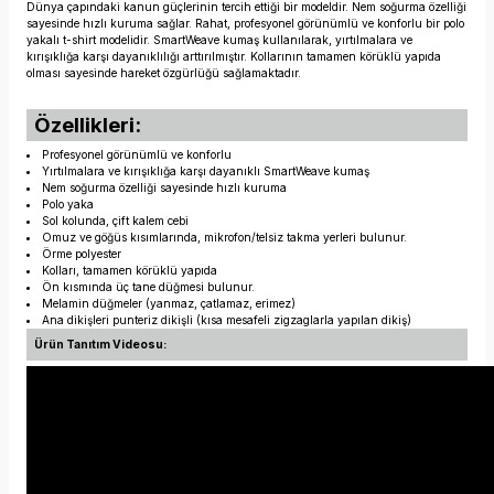
Dünya çapındaki kanun güçlerinin tercih ettiği bir modeldir. Nem soğurma özelliği
sayesinde hızlı kuruma sağlar. Rahat, profesyonel görünümlü ve konforlu bir polo
yakalı t-shirt modelidir. SmartWeave kumaş kullanılarak, yırtılmalara ve
kırışıklığa karşı dayanıklılığı arttırılmıştır. Kollarının tamamen körüklü yapıda
olması sayesinde hareket özgürlüğü sağlamaktadır.
Özellikleri:
Profesyonel görünümlü ve konforlu
Yırtılmalara ve kırışıklığa karşı dayanıklı SmartWeave kumaş
Nem soğurma özelliği sayesinde hızlı kuruma
Polo yaka
Sol kolunda, çift kalem cebi
Omuz ve göğüs kısımlarında, mikrofon/telsiz takma yerleri bulunur.
Örme polyester
Kolları, tamamen körüklü yapıda
Ön kısmında üç tane düğmesi bulunur.
Melamin düğmeler (yanmaz, çatlamaz, erimez)
Ana dikişleri punteriz dikişli (kısa mesafeli zigzaglarla yapılan dikiş)
Ürün Tanıtım Videosu: